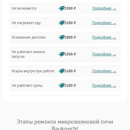
Не включается
2500 ₽
Подробнее →
Механика и внутренние элементы
Не нагревает еду
2200 ₽
Подробнее →
Механические повреждения
Искажение дисплея
2800 ₽
Подробнее →
Питание и запуск
Не работает кнопка
Нагрев и приготовление
1500 ₽
Подробнее →
запуска
Программное обеспечение
Искры внутри при работе
1100 ₽
Подробнее →
Не работает гриль
2200 ₽
Подробнее →
Перегрев или отключение
2400 ₽
Подробнее →
во время работы
Появление запаха гари
2400 ₽
Подробнее →
Этапы ремонта микроволновой печи
Bauknecht