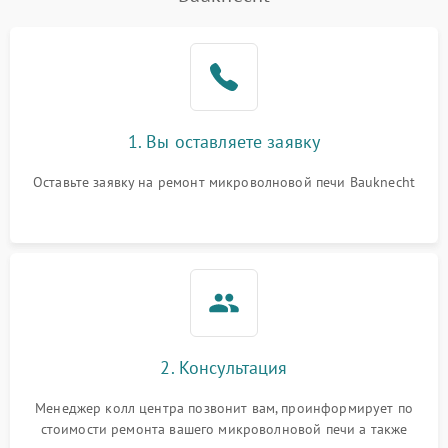
Проблемы с вентилятором
2000 ₽
Подробнее →
Поломка системы
2200 ₽
Подробнее →
охлаждения
Не работают сенсорные
2400 ₽
Подробнее →
1. Вы оставляете заявку
кнопки
Оставьте заявку на ремонт микроволновой печи Bauknecht
Не горит подсветка
2000 ₽
Подробнее →
Сломался трансформатор
1000 ₽
Подробнее →
2. Консультация
Менеджер колл центра позвонит вам, проинформирует по
стоимости ремонта вашего микроволновой печи а также