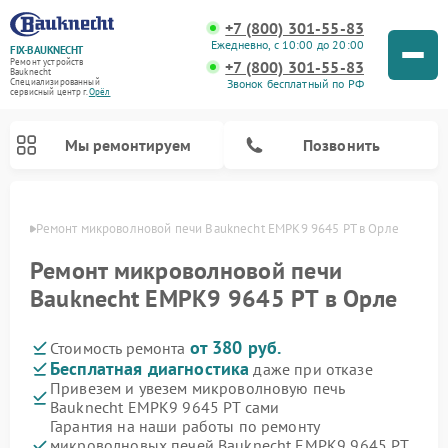
+7 (800) 301-55-83
Ежедневно, с 10:00 до 20:00
FIX-BAUKNECHT
Ремонт устройств
+7 (800) 301-55-83
Bauknecht
Звонок бесплатный по РФ
Специализированный
cервисный центр г.
Орёл
Мы ремонтируем
Позвонить
 Орле
Ремонт микроволновой печи Bauknecht EMPK9 9645 PT в Орле
Ремонт микроволновой печи
Bauknecht EMPK9 9645 PT в Орле
от 380 руб.
Стоимость ремонта
Ремонт варочных панелей Bauknecht
Ремонт посудомоечных машин Bauknecht
Ремонт холодильников Bauknecht
Ремонт духовых шкафов Bauknecht
Ремонт стиральных машин Bauknecht
Бесплатная диагностика
даже при отказе
Привезем и увезем микроволновую печь
Bauknecht EMPK9 9645 PT сами
Гарантия на наши работы по ремонту
микроволновых печей Bauknecht EMPK9 9645 PT