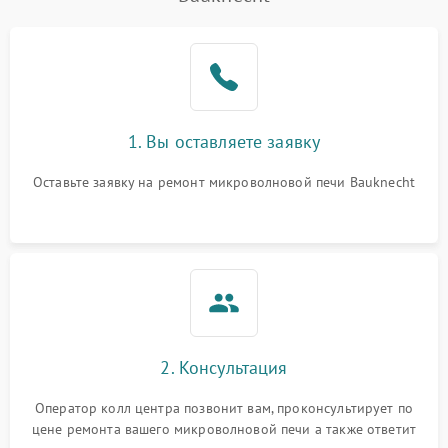
Проблемы с вентилятором
2000 ₽
Подробнее →
Поломка системы
2200 ₽
Подробнее →
охлаждения
Не работают сенсорные
2400 ₽
Подробнее →
1. Вы оставляете заявку
кнопки
Оставьте заявку на ремонт микроволновой печи Bauknecht
Не горит подсветка
2000 ₽
Подробнее →
Сломался трансформатор
1000 ₽
Подробнее →
2. Консультация
Оператор колл центра позвонит вам, проконсультирует по
цене ремонта вашего микроволновой печи а также ответит