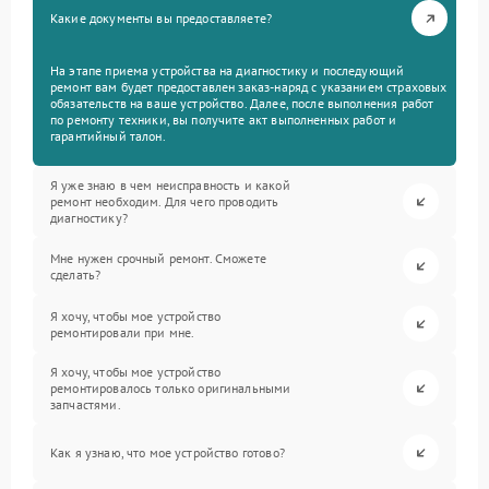
Какие документы вы предоставляете?
На этапе приема устройства на диагностику и последующий
ремонт вам будет предоставлен заказ-наряд с указанием страховых
обязательств на ваше устройство. Далее, после выполнения работ
по ремонту техники, вы получите акт выполненных работ и
гарантийный талон.
Я уже знаю в чем неисправность и какой
ремонт необходим. Для чего проводить
диагностику?
Мне нужен срочный ремонт. Сможете
сделать?
Я хочу, чтобы мое устройство
ремонтировали при мне.
Я хочу, чтобы мое устройство
ремонтировалось только оригинальными
запчастями.
Как я узнаю, что мое устройство готово?