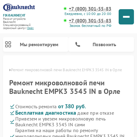
+7 (800) 301-55-83
Ежедневно, с 10:00 до 20:00
FIX-BAUKNECHT
Ремонт устройств
+7 (800) 301-55-83
Bauknecht
Звонок бесплатный по РФ
Специализированный
cервисный центр г.
Орёл
Мы ремонтируем
Позвонить
 Орле
Ремонт микроволновой печи Bauknecht EMPK3 3545 IN в Орле
Ремонт микроволновой печи
Bauknecht EMPK3 3545 IN в Орле
от 380 руб.
Стоимость ремонта
Ремонт варочных панелей Bauknecht
Ремонт посудомоечных машин Bauknecht
Ремонт холодильников Bauknecht
Ремонт духовых шкафов Bauknecht
Ремонт стиральных машин Bauknecht
Бесплатная диагностика
даже при отказе
Привезем и увезем микроволновую печь
Bauknecht EMPK3 3545 IN сами
Гарантия на наши работы по ремонту
микроволновых печей Bauknecht EMPK3 3545 IN