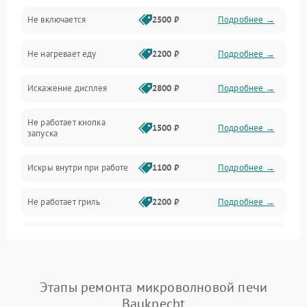
Не включается
2500 ₽
Подробнее →
Механика и внутренние элементы
Не нагревает еду
2200 ₽
Подробнее →
Механические повреждения
Искажение дисплея
2800 ₽
Подробнее →
Питание и запуск
Не работает кнопка
Нагрев и приготовление
1500 ₽
Подробнее →
запуска
Программное обеспечение
Искры внутри при работе
1100 ₽
Подробнее →
Не работает гриль
2200 ₽
Подробнее →
Перегрев или отключение
2400 ₽
Подробнее →
во время работы
Появление запаха гари
2400 ₽
Подробнее →
Этапы ремонта микроволновой печи
Bauknecht