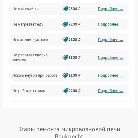
Не включается
2500 ₽
Подробнее →
Механика и внутренние элементы
Не нагревает еду
2200 ₽
Подробнее →
Механические повреждения
Искажение дисплея
2800 ₽
Подробнее →
Питание и запуск
Не работает кнопка
Нагрев и приготовление
1500 ₽
Подробнее →
запуска
Программное обеспечение
Искры внутри при работе
1100 ₽
Подробнее →
Не работает гриль
2200 ₽
Подробнее →
Перегрев или отключение
2400 ₽
Подробнее →
во время работы
Появление запаха гари
2400 ₽
Подробнее →
Этапы ремонта микроволновой печи
Bauknecht