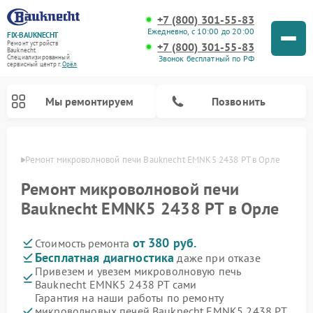
+7 (800) 301-55-83
Ежедневно, с 10:00 до 20:00
FIX-BAUKNECHT
Ремонт устройств
+7 (800) 301-55-83
Bauknecht
Звонок бесплатный по РФ
Специализированный
cервисный центр г.
Орёл
Мы ремонтируем
Позвонить
 Орле
Ремонт микроволновой печи Bauknecht EMNK5 2438 PT в Орле
Ремонт микроволновой печи
Bauknecht EMNK5 2438 PT в Орле
от 380 руб.
Стоимость ремонта
Ремонт варочных панелей Bauknecht
Ремонт посудомоечных машин Bauknecht
Ремонт холодильников Bauknecht
Ремонт духовых шкафов Bauknecht
Ремонт стиральных машин Bauknecht
Бесплатная диагностика
даже при отказе
Привезем и увезем микроволновую печь
Bauknecht EMNK5 2438 PT сами
Гарантия на наши работы по ремонту
микроволновых печей Bauknecht EMNK5 2438 PT