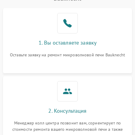
Проблемы с вентилятором
2000 ₽
Подробнее →
Поломка системы
2200 ₽
Подробнее →
охлаждения
Не работают сенсорные
2400 ₽
Подробнее →
1. Вы оставляете заявку
кнопки
Оставьте заявку на ремонт микроволновой печи Bauknecht
Не горит подсветка
2000 ₽
Подробнее →
Сломался трансформатор
1000 ₽
Подробнее →
2. Консультация
Менеджер колл центра позвонит вам, сориентирует по
стоимости ремонта вашего микроволновой печи а также