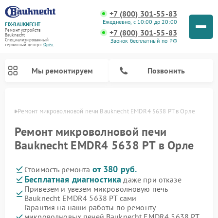
+7 (800) 301-55-83
Ежедневно, с 10:00 до 20:00
FIX-BAUKNECHT
Ремонт устройств
+7 (800) 301-55-83
Bauknecht
Звонок бесплатный по РФ
Специализированный
cервисный центр г.
Орёл
Мы ремонтируем
Позвонить
 Орле
Ремонт микроволновой печи Bauknecht EMDR4 5638 PT в Орле
Ремонт микроволновой печи
Bauknecht EMDR4 5638 PT в Орле
от 380 руб.
Стоимость ремонта
Ремонт варочных панелей Bauknecht
Ремонт посудомоечных машин Bauknecht
Ремонт холодильников Bauknecht
Ремонт духовых шкафов Bauknecht
Ремонт стиральных машин Bauknecht
Бесплатная диагностика
даже при отказе
Привезем и увезем микроволновую печь
Bauknecht EMDR4 5638 PT сами
Гарантия на наши работы по ремонту
микроволновых печей Bauknecht EMDR4 5638 PT