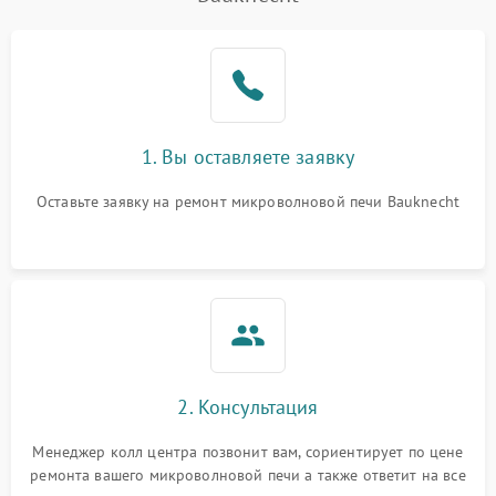
Проблемы с вентилятором
2000 ₽
Подробнее →
Поломка системы
2200 ₽
Подробнее →
охлаждения
Не работают сенсорные
2400 ₽
Подробнее →
1. Вы оставляете заявку
кнопки
Оставьте заявку на ремонт микроволновой печи Bauknecht
Не горит подсветка
2000 ₽
Подробнее →
Сломался трансформатор
1000 ₽
Подробнее →
2. Консультация
Менеджер колл центра позвонит вам, сориентирует по цене
ремонта вашего микроволновой печи а также ответит на все