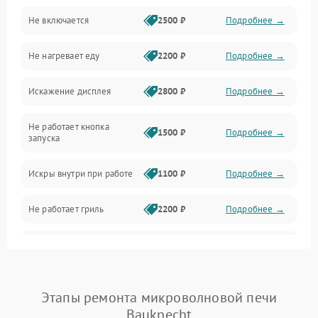
Не включается
2500 ₽
Подробнее →
Механика и внутренние элементы
Не нагревает еду
2200 ₽
Подробнее →
Механические повреждения
Искажение дисплея
2800 ₽
Подробнее →
Питание и запуск
Не работает кнопка
Нагрев и приготовление
1500 ₽
Подробнее →
запуска
Программное обеспечение
Искры внутри при работе
1100 ₽
Подробнее →
Не работает гриль
2200 ₽
Подробнее →
Перегрев или отключение
2400 ₽
Подробнее →
во время работы
Появление запаха гари
2400 ₽
Подробнее →
Этапы ремонта микроволновой печи
Bauknecht