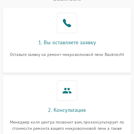
Проблемы с вентилятором
2000 ₽
Подробнее →
Поломка системы
2200 ₽
Подробнее →
охлаждения
Не работают сенсорные
2400 ₽
Подробнее →
1. Вы оставляете заявку
кнопки
Оставьте заявку на ремонт микроволновой печи Bauknecht
Не горит подсветка
2000 ₽
Подробнее →
Сломался трансформатор
1000 ₽
Подробнее →
2. Консультация
Менеджер колл центра позвонит вам, проконсультирует по
стоимости ремонта вашего микроволновой печи а также