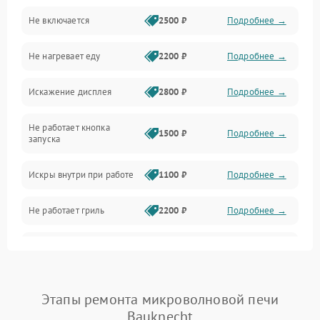
Не включается
2500 ₽
Подробнее →
Механика и внутренние элементы
Не нагревает еду
2200 ₽
Подробнее →
Механические повреждения
Искажение дисплея
2800 ₽
Подробнее →
Питание и запуск
Не работает кнопка
Нагрев и приготовление
1500 ₽
Подробнее →
запуска
Программное обеспечение
Искры внутри при работе
1100 ₽
Подробнее →
Не работает гриль
2200 ₽
Подробнее →
Перегрев или отключение
2400 ₽
Подробнее →
во время работы
Появление запаха гари
2400 ₽
Подробнее →
Этапы ремонта микроволновой печи
Bauknecht