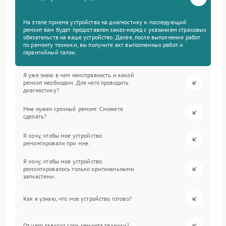
На этапе приема устройства на диагностику и последующий
ремонт вам будет предоставлен заказ-наряд с указанием страховых
обязательств на ваше устройство. Далее, после выполнения работ
по ремонту техники, вы получите акт выполненных работ и
гарантийный талон.
Я уже знаю в чем неисправность и какой
ремонт необходим. Для чего проводить
диагностику?
Мне нужен срочный ремонт. Сможете
сделать?
Я хочу, чтобы мое устройство
ремонтировали при мне.
Я хочу, чтобы мое устройство
ремонтировалось только оригинальными
запчастями.
Как я узнаю, что мое устройство готово?
От чего зависит срок ремонта техники?