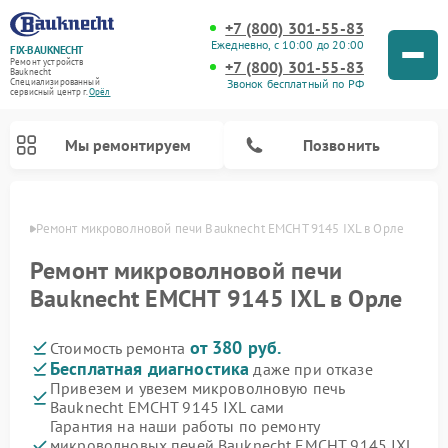
+7 (800) 301-55-83
Ежедневно, с 10:00 до 20:00
FIX-BAUKNECHT
Ремонт устройств
+7 (800) 301-55-83
Bauknecht
Звонок бесплатный по РФ
Специализированный
cервисный центр г.
Орёл
Мы ремонтируем
Позвонить
 Орле
Ремонт микроволновой печи Bauknecht EMCHT 9145 IXL в Орле
Ремонт микроволновой печи
Bauknecht EMCHT 9145 IXL в Орле
от 380 руб.
Стоимость ремонта
Ремонт варочных панелей Bauknecht
Ремонт посудомоечных машин Bauknecht
Ремонт холодильников Bauknecht
Ремонт духовых шкафов Bauknecht
Ремонт стиральных машин Bauknecht
Бесплатная диагностика
даже при отказе
Привезем и увезем микроволновую печь
Bauknecht EMCHT 9145 IXL сами
Гарантия на наши работы по ремонту
микроволновых печей Bauknecht EMCHT 9145 IXL