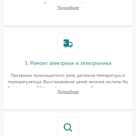
течеискателем. Демонтаж старого фильтра-осушителя и
Подробнее
продувка капиллярной трубки для устранения засоров.
3. Ремонт электрики и электроники
Прозвонка пускозащитного реле, датчиков температуры и
терморегулятора. Восстановление цепей питания системы No
Frost, включая ТЭН оттайки и вентилятор. Ремонт или замена
Подробнее
платы управления при сбоях алгоритмов.