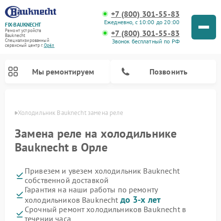
+7 (800) 301-55-83
Ежедневно, с 10:00 до 20:00
FIX-BAUKNECHT
Ремонт устройств
+7 (800) 301-55-83
Bauknecht
Звонок бесплатный по РФ
Специализированный
cервисный центр г.
Орёл
Мы ремонтируем
Позвонить
 Орле
Холодильник Bauknecht замена реле
Замена реле на холодильнике
Bauknecht в Орле
Привезем и увезем холодильник Bauknecht
Ремонт варочных панелей Bauknecht
Ремонт микроволновых печей Bauknecht
Ремонт стиральных машин Bauknecht
Ремонт духовых шкафов Bauknecht
Ремонт посудомоечных машин Bauknecht
собственной доставкой
Гарантия на наши работы по ремонту
до 3-х лет
холодильников Bauknecht
Срочный ремонт холодильников Bauknecht в
течении часа