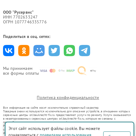
ООО "Русервис"
ИНН 7702633247
ОГРН 1077746335776
Поделиться в соц. сетях:
Мы принимаем
все формы оплаты
Политика конфиденциальности
Вся информация на сайте носит исключительно справочный характер.
Товарные знаки используются исключительно для описания устройств, в отношении которых
сервисные центры orl.bauknecht-fix.ru предоставляют услуги по ремонту. Услуги оказываются
в неавторизованных сервисных центрах orl.bauknecht-fix.ru, которые не связаны с
правообладателями товарных знаков или их официальными представителями.
Ремонт осуществляется для устройств, уже введенных в гражданский оборот в соответствии
Этот сайт использует файлы cookie. Вы можете
со статьей 1487 ГК РФ.
Использование товарных знаков не преследует цели индивидуализации услуг или введения
ознакомиться с
правилами использования