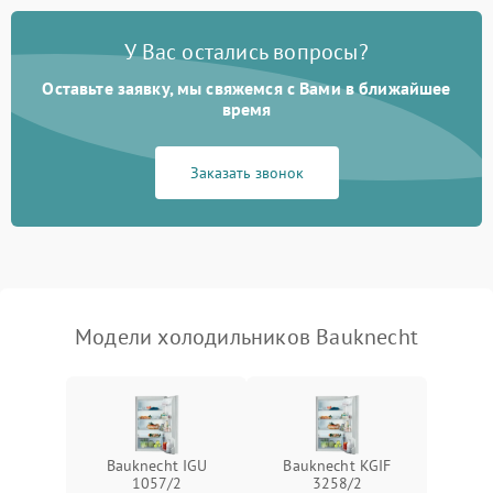
Поломка системы No Frost
2600 ₽
Подробнее →
У Вас остались вопросы?
Оставьте заявку, мы свяжемся с Вами в ближайшее
Образование конденсата
1800 ₽
Подробнее →
на стенках
время
Сбой в работе инвертора
2100 ₽
Подробнее →
Заказать звонок
Запах горелого при
2000 ₽
Подробнее →
работе
Не включается
1000 ₽
Подробнее →
холодильник
Модели холодильников Bauknecht
Проблемы с системой
автоматической
1800 ₽
Подробнее →
разморозки
Bauknecht IGU
Bauknecht KGIF
1057/2
3258/2