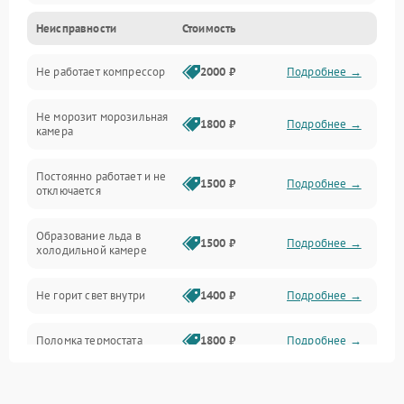
Неисправности
Стоимость
Механика
Не работает компрессор
2000 ₽
Подробнее →
Электропитание
Не морозит морозильная
Дренаж
1800 ₽
Подробнее →
камера
Оттайка
Постоянно работает и не
1500 ₽
Подробнее →
отключается
Программное обеспечение
Образование льда в
1500 ₽
Подробнее →
холодильной камере
Не горит свет внутри
1400 ₽
Подробнее →
Поломка термостата
1800 ₽
Подробнее →
Не работает вентилятор
1800 ₽
Подробнее →