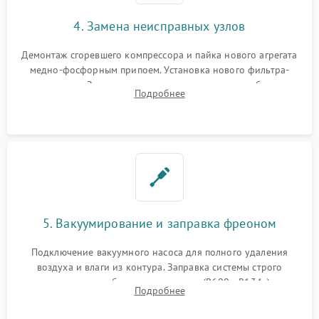
4. Замена неисправных узлов
Демонтаж сгоревшего компрессора и пайка нового агрегата
медно-фосфорным припоем. Установка нового фильтра-
осушителя. Замена изношенных вентиляторов обдува,
Подробнее
сломанных заслонок или поврежденных дверных петель.
5. Вакуумирование и заправка фреоном
Подключение вакуумного насоса для полного удаления
воздуха и влаги из контура. Заправка системы строго
дозированным объемом хладагента (R600a, R134a) по
Подробнее
электронным весам. Контроль рабочего давления в системе.