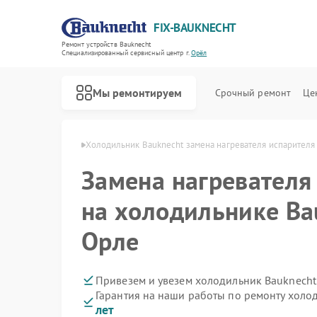
FIX-BAUKNECHT
Ремонт устройств Bauknecht
Специализированный cервисный центр г.
Орёл
Мы ремонтируем
Срочный ремонт
Це
в Bauknecht в Орле
Холодильник Bauknecht замена нагревателя испарителя
Замена нагревателя
на холодильнике Ba
Орле
Ремонт варочных панелей Bauknecht
Ремонт духовых шкафов Bauknecht
Ремонт микроволновых печей Bauknecht
Ремонт посудомоечных машин Bauknecht
Ремонт стиральных машин Bauknecht
Привезем и увезем холодильник Bauknecht
Гарантия на наши работы по ремонту холо
лет