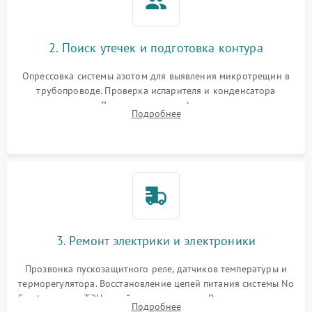
2. Поиск утечек и подготовка контура
Опрессовка системы азотом для выявления микротрещин в
трубопроводе. Проверка испарителя и конденсатора
течеискателем. Демонтаж старого фильтра-осушителя и
Подробнее
продувка капиллярной трубки для устранения засоров.
3. Ремонт электрики и электроники
Прозвонка пускозащитного реле, датчиков температуры и
терморегулятора. Восстановление цепей питания системы No
Frost, включая ТЭН оттайки и вентилятор. Ремонт или замена
Подробнее