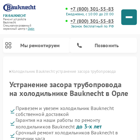
+7 (800) 301-55-83
Ежедневно, с 10:00 до 20:00
FIX-BAUKNECHT
Ремонт устройств
+7 (800) 301-55-83
Bauknecht
Звонок бесплатный по РФ
Специализированный
cервисный центр г.
Орёл
Мы ремонтируем
Позвонить
 Орле
Холодильник Bauknecht устранение засора трубопровода
Устранение засора трубопровода
на холодильнике Bauknecht в Орле
Привезем и увезем холодильник Bauknecht
Ремонт варочных панелей Bauknecht
Ремонт микроволновых печей Bauknecht
Ремонт стиральных машин Bauknecht
Ремонт духовых шкафов Bauknecht
Ремонт посудомоечных машин Bauknecht
собственной доставкой
Гарантия на наши работы по ремонту
до 3-х лет
холодильников Bauknecht
Срочный ремонт холодильников Bauknecht в
течении часа