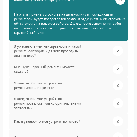
На этапе приема устройства на диагностику и последующий
ремонт вам будет предоставлен заказ-наряд с указанием страховых
обязательств на ваше устройство. Далее, после выполнения работ
по ремонту техники, вы получите акт выполненных работ и
гарантийный талон.
Я уже знаю в чем неисправность и какой
ремонт необходим. Для чего проводить
диагностику?
Мне нужен срочный ремонт. Сможете
сделать?
Я хочу, чтобы мое устройство
ремонтировали при мне.
Я хочу, чтобы мое устройство
ремонтировалось только оригинальными
запчастями.
Как я узнаю, что мое устройство готово?