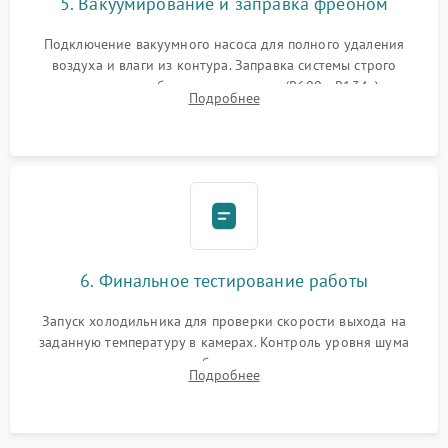
5. Вакуумирование и заправка фреоном
Подключение вакуумного насоса для полного удаления
воздуха и влаги из контура. Заправка системы строго
дозированным объемом хладагента (R600a, R134a) по
Подробнее
электронным весам. Контроль рабочего давления в системе.
6. Финальное тестирование работы
Запуск холодильника для проверки скорости выхода на
заданную температуру в камерах. Контроль уровня шума
компрессора, отсутствия обмерзания стенок и корректного
Подробнее
срабатывания системы автоматической оттайки.