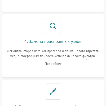
платы управления при сбоях алгоритмов.
4. Замена неисправных узлов
Демонтаж сгоревшего компрессора и пайка нового агрегата
медно-фосфорным припоем. Установка нового фильтра-
осушителя. Замена изношенных вентиляторов обдува,
Подробнее
сломанных заслонок или поврежденных дверных петель.