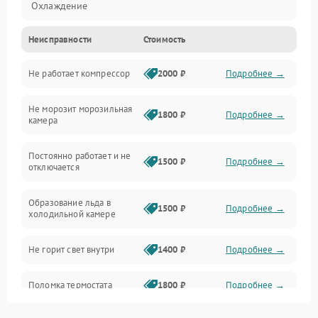
Охлаждение
Неисправности
Стоимость
Механика
Не работает компрессор
2000 ₽
Подробнее →
Электропитание
Не морозит морозильная
Дренаж
1800 ₽
Подробнее →
камера
Оттайка
Постоянно работает и не
1500 ₽
Подробнее →
отключается
Программное обеспечение
Образование льда в
1500 ₽
Подробнее →
холодильной камере
Не горит свет внутри
1400 ₽
Подробнее →
Поломка термостата
1800 ₽
Подробнее →