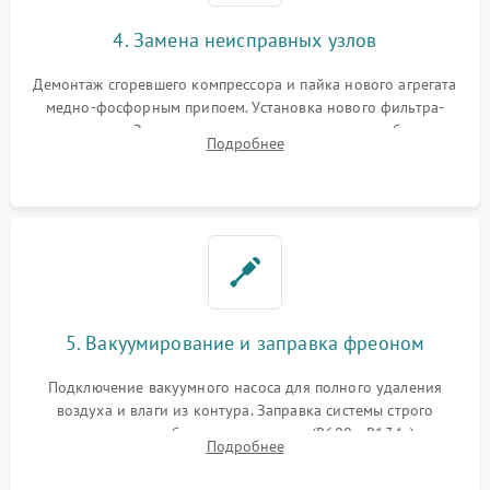
4. Замена неисправных узлов
Демонтаж сгоревшего компрессора и пайка нового агрегата
медно-фосфорным припоем. Установка нового фильтра-
осушителя. Замена изношенных вентиляторов обдува,
Подробнее
сломанных заслонок или поврежденных дверных петель.
5. Вакуумирование и заправка фреоном
Подключение вакуумного насоса для полного удаления
воздуха и влаги из контура. Заправка системы строго
дозированным объемом хладагента (R600a, R134a) по
Подробнее
электронным весам. Контроль рабочего давления в системе.