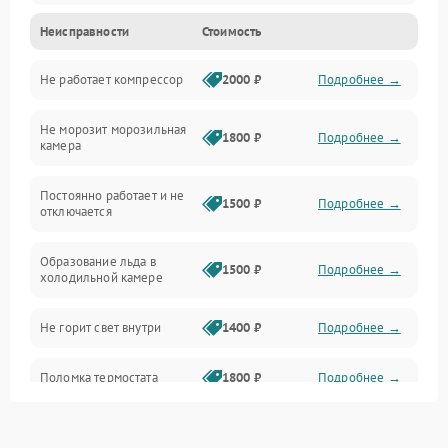
Неисправности
Стоимость
Механика
Не работает компрессор
2000 ₽
Подробнее →
Электропитание
Не морозит морозильная
Дренаж
1800 ₽
Подробнее →
камера
Оттайка
Постоянно работает и не
1500 ₽
Подробнее →
отключается
Программное обеспечение
Образование льда в
1500 ₽
Подробнее →
холодильной камере
Не горит свет внутри
1400 ₽
Подробнее →
Поломка термостата
1800 ₽
Подробнее →
Не работает вентилятор
1800 ₽
Подробнее →