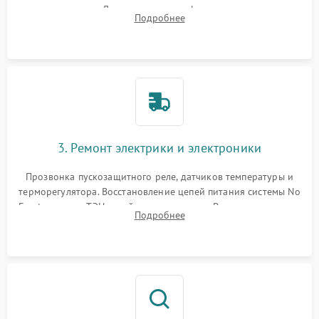
течеискателем. Демонтаж старого фильтра-осушителя и
Подробнее
продувка капиллярной трубки для устранения засоров.
3. Ремонт электрики и электроники
Прозвонка пускозащитного реле, датчиков температуры и
терморегулятора. Восстановление цепей питания системы No
Frost, включая ТЭН оттайки и вентилятор. Ремонт или замена
Подробнее
платы управления при сбоях алгоритмов.