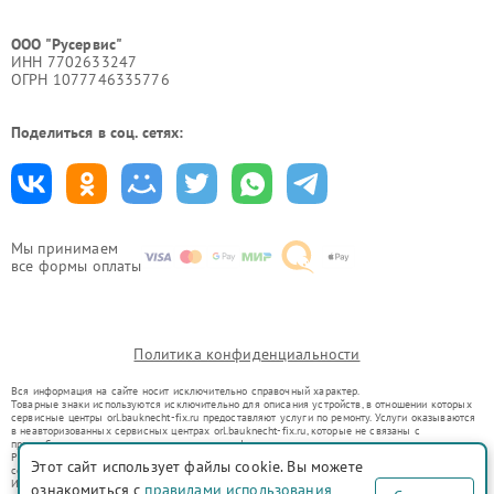
ООО "Русервис"
ИНН 7702633247
ОГРН 1077746335776
Поделиться в соц. сетях:
Мы принимаем
все формы оплаты
Политика конфиденциальности
Вся информация на сайте носит исключительно справочный характер.
Товарные знаки используются исключительно для описания устройств, в отношении которых
сервисные центры orl.bauknecht-fix.ru предоставляют услуги по ремонту. Услуги оказываются
в неавторизованных сервисных центрах orl.bauknecht-fix.ru, которые не связаны с
правообладателями товарных знаков или их официальными представителями.
Ремонт осуществляется для устройств, уже введенных в гражданский оборот в соответствии
Этот сайт использует файлы cookie. Вы можете
со статьей 1487 ГК РФ.
Использование товарных знаков не преследует цели индивидуализации услуг или введения
ознакомиться с
правилами использования