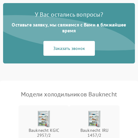
Поломка системы No Frost
2600 ₽
Подробнее →
У Вас остались вопросы?
Оставьте заявку, мы свяжемся с Вами в ближайшее
Образование конденсата
1800 ₽
Подробнее →
на стенках
время
Сбой в работе инвертора
2100 ₽
Подробнее →
Заказать звонок
Запах горелого при
2000 ₽
Подробнее →
работе
Не включается
1000 ₽
Подробнее →
холодильник
Модели холодильников Bauknecht
Проблемы с системой
автоматической
1800 ₽
Подробнее →
разморозки
Bauknecht KGIC
Bauknecht IRU
2957/2
1457/2