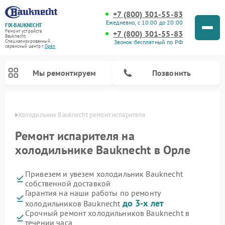
+7 (800) 301-55-83
Ежедневно, с 10:00 до 20:00
FIX-BAUKNECHT
Ремонт устройств
+7 (800) 301-55-83
Bauknecht
Звонок бесплатный по РФ
Специализированный
cервисный центр г.
Орёл
Мы ремонтируем
Позвонить
 Орле
Холодильник Bauknecht ремонт испарителя
Ремонт испарителя на
холодильнике Bauknecht в Орле
Привезем и увезем холодильник Bauknecht
Ремонт варочных панелей Bauknecht
Ремонт микроволновых печей Bauknecht
Ремонт стиральных машин Bauknecht
Ремонт духовых шкафов Bauknecht
Ремонт посудомоечных машин Bauknecht
собственной доставкой
Гарантия на наши работы по ремонту
до 3-х лет
холодильников Bauknecht
Срочный ремонт холодильников Bauknecht в
течении часа