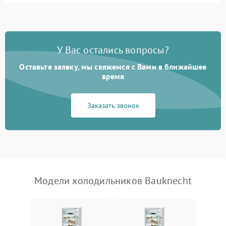
Не работает вентилятор
1800 ₽
Подробнее →
Поломка системы No Frost
2600 ₽
Подробнее →
У Вас остались вопросы?
Оставьте заявку, мы свяжемся с Вами в ближайшее
Образование конденсата
1800 ₽
Подробнее →
на стенках
время
Сбой в работе инвертора
2100 ₽
Подробнее →
Заказать звонок
Запах горелого при
2000 ₽
Подробнее →
работе
Не включается
1000 ₽
Подробнее →
холодильник
Модели холодильников Bauknecht
Проблемы с системой
автоматической
1800 ₽
Подробнее →
разморозки