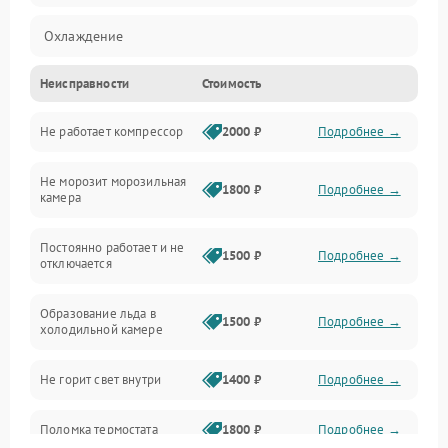
Охлаждение
Неисправности
Стоимость
Механика
Не работает компрессор
2000 ₽
Подробнее →
Электропитание
Не морозит морозильная
Дренаж
1800 ₽
Подробнее →
камера
Оттайка
Постоянно работает и не
1500 ₽
Подробнее →
отключается
Программное обеспечение
Образование льда в
1500 ₽
Подробнее →
холодильной камере
Не горит свет внутри
1400 ₽
Подробнее →
Поломка термостата
1800 ₽
Подробнее →