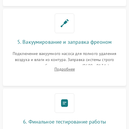
5. Вакуумирование и заправка фреоном
Подключение вакуумного насоса для полного удаления
воздуха и влаги из контура. Заправка системы строго
дозированным объемом хладагента (R600a, R134a) по
Подробнее
электронным весам. Контроль рабочего давления в системе.
6. Финальное тестирование работы