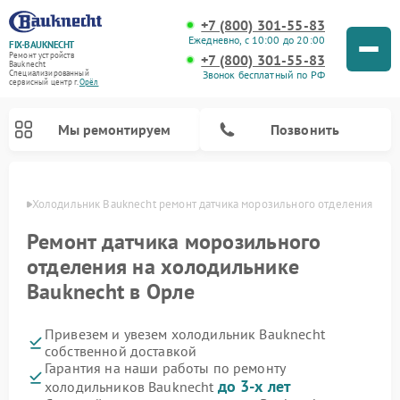
+7 (800) 301-55-83
Ежедневно, с 10:00 до 20:00
FIX-BAUKNECHT
Ремонт устройств
+7 (800) 301-55-83
Bauknecht
Звонок бесплатный по РФ
Специализированный
cервисный центр г.
Орёл
Мы ремонтируем
Позвонить
 Орле
Холодильник Bauknecht ремонт датчика морозильного отделения
Ремонт датчика морозильного
отделения на холодильнике
Bauknecht в Орле
Ремонт варочных панелей Bauknecht
Ремонт микроволновых печей Bauknecht
Ремонт стиральных машин Bauknecht
Ремонт духовых шкафов Bauknecht
Ремонт посудомоечных машин Bauknecht
Привезем и увезем холодильник Bauknecht
собственной доставкой
Гарантия на наши работы по ремонту
до 3-х лет
холодильников Bauknecht