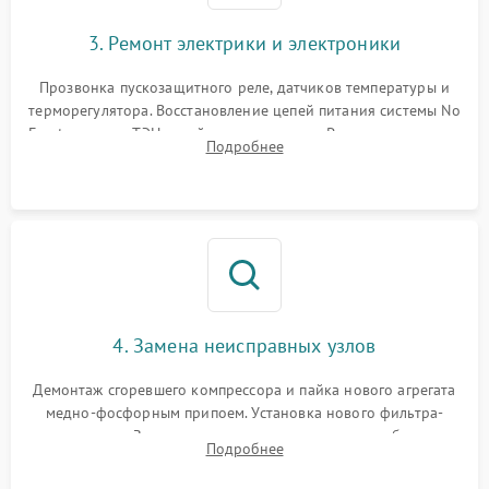
3. Ремонт электрики и электроники
Прозвонка пускозащитного реле, датчиков температуры и
терморегулятора. Восстановление цепей питания системы No
Frost, включая ТЭН оттайки и вентилятор. Ремонт или замена
Подробнее
платы управления при сбоях алгоритмов.
4. Замена неисправных узлов
Демонтаж сгоревшего компрессора и пайка нового агрегата
медно-фосфорным припоем. Установка нового фильтра-
осушителя. Замена изношенных вентиляторов обдува,
Подробнее
сломанных заслонок или поврежденных дверных петель.