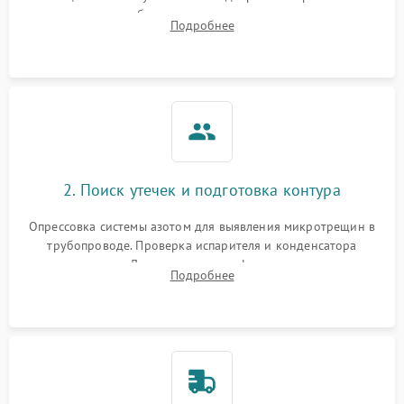
сопротивления обмоток мотора, проверка термостата и
Подробнее
считывание кодов ошибок с электронного дисплея.
2. Поиск утечек и подготовка контура
Опрессовка системы азотом для выявления микротрещин в
трубопроводе. Проверка испарителя и конденсатора
течеискателем. Демонтаж старого фильтра-осушителя и
Подробнее
продувка капиллярной трубки для устранения засоров.