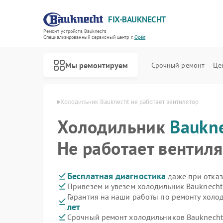
FIX-BAUKNECHT
Ремонт устройств Bauknecht
Специализированный cервисный центр г.
Орёл
Мы ремонтируем
Срочный ремонт
Це
в Bauknecht в Орле
Холодильник Bauknecht не работает вентилятор
Холодильник
Baukn
Не работает вентил
Ремонт варочных панелей Bauknecht
Ремонт духовых шкафов Bauknecht
Ремонт микроволновых печей Bauknecht
Ремонт посудомоечных машин Bauknecht
Ремонт стиральных машин Bauknecht
Бесплатная диагностика
даже при отказ
Привезем и увезем холодильник Bauknecht
Гарантия на наши работы по ремонту холо
лет
Срочный ремонт холодильников Bauknecht 