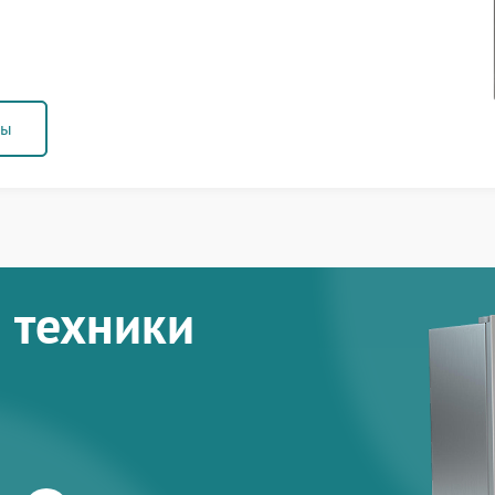
ны
 техники