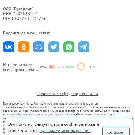
ООО "Русервис"
ИНН 7702633247
ОГРН 1077746335776
Поделиться в соц. сетях:
Мы принимаем
все формы оплаты
Политика конфиденциальности
Вся информация на сайте носит исключительно справочный характер.
Товарные знаки используются исключительно для описания устройств, в отношении которых
сервисные центры orl.bauknecht-fix.ru предоставляют услуги по ремонту. Услуги оказываются
в неавторизованных сервисных центрах orl.bauknecht-fix.ru, которые не связаны с
правообладателями товарных знаков или их официальными представителями.
Ремонт осуществляется для устройств, уже введенных в гражданский оборот в соответствии
Этот сайт использует файлы cookie. Вы можете
со статьей 1487 ГК РФ.
Использование товарных знаков не преследует цели индивидуализации услуг или введения
ознакомиться с
правилами использования
Согласен
потребителей в заблуждение, а служит для информирования о предоставляемых услугах по