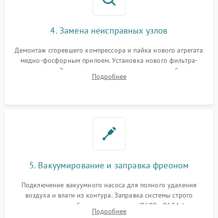
4. Замена неисправных узлов
Демонтаж сгоревшего компрессора и пайка нового агрегата
медно-фосфорным припоем. Установка нового фильтра-
осушителя. Замена изношенных вентиляторов обдува,
Подробнее
сломанных заслонок или поврежденных дверных петель.
5. Вакуумирование и заправка фреоном
Подключение вакуумного насоса для полного удаления
воздуха и влаги из контура. Заправка системы строго
дозированным объемом хладагента (R600a, R134a) по
Подробнее
электронным весам. Контроль рабочего давления в системе.