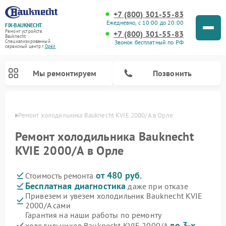
+7 (800) 301-55-83
Ежедневно, с 10:00 до 20:00
FIX-BAUKNECHT
Ремонт устройств
+7 (800) 301-55-83
Bauknecht
Звонок бесплатный по РФ
Специализированный
cервисный центр г.
Орёл
Мы ремонтируем
Позвонить
 Орле
Ремонт холодильника Bauknecht KVIE 2000/A в Орле
Ремонт холодильника Bauknecht
KVIE 2000/A в Орле
от 480 руб.
Стоимость ремонта
Ремонт варочных панелей Bauknecht
Ремонт микроволновых печей Bauknecht
Ремонт стиральных машин Bauknecht
Ремонт духовых шкафов Bauknecht
Ремонт посудомоечных машин Bauknecht
Бесплатная диагностика
даже при отказе
Привезем и увезем холодильник Bauknecht KVIE
2000/A сами
Гарантия на наши работы по ремонту
до 3-х
холодильников Bauknecht KVIE 2000/A