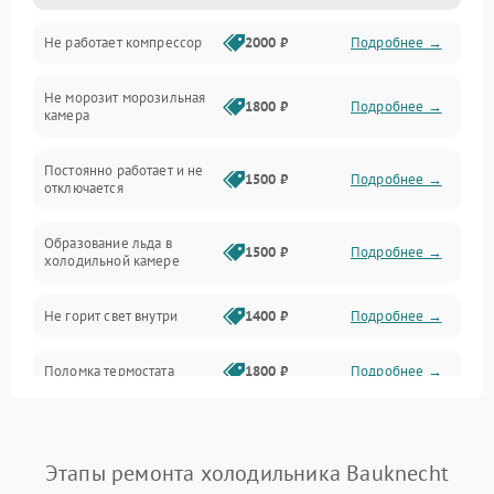
Не работает компрессор
2000 ₽
Подробнее →
Электропитание
Не морозит морозильная
Дренаж
1800 ₽
Подробнее →
камера
Оттайка
Постоянно работает и не
1500 ₽
Подробнее →
отключается
Программное обеспечение
Образование льда в
1500 ₽
Подробнее →
холодильной камере
Не горит свет внутри
1400 ₽
Подробнее →
Поломка термостата
1800 ₽
Подробнее →
Не работает вентилятор
1800 ₽
Подробнее →
Этапы ремонта холодильника Bauknecht
Поломка системы No Frost
2600 ₽
Подробнее →