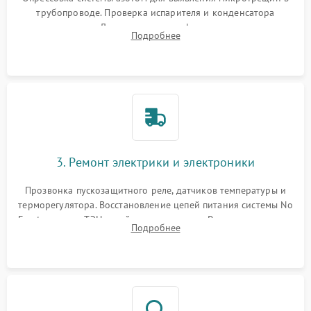
трубопроводе. Проверка испарителя и конденсатора
течеискателем. Демонтаж старого фильтра-осушителя и
Подробнее
продувка капиллярной трубки для устранения засоров.
3. Ремонт электрики и электроники
Прозвонка пускозащитного реле, датчиков температуры и
терморегулятора. Восстановление цепей питания системы No
Frost, включая ТЭН оттайки и вентилятор. Ремонт или замена
Подробнее
платы управления при сбоях алгоритмов.