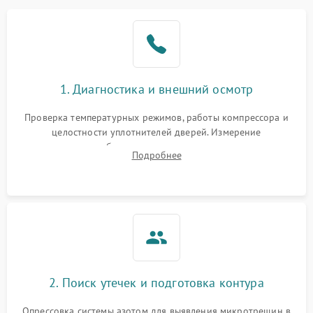
Образование конденсата
1800 ₽
Подробнее →
на стенках
Сбой в работе инвертора
2100 ₽
Подробнее →
1. Диагностика и внешний осмотр
Запах горелого при
2000 ₽
Подробнее →
Проверка температурных режимов, работы компрессора и
работе
целостности уплотнителей дверей. Измерение
сопротивления обмоток мотора, проверка термостата и
Не включается
Подробнее
1000 ₽
Подробнее →
считывание кодов ошибок с электронного дисплея.
холодильник
Проблемы с системой
автоматической
1800 ₽
Подробнее →
разморозки
2. Поиск утечек и подготовка контура
Опрессовка системы азотом для выявления микротрещин в