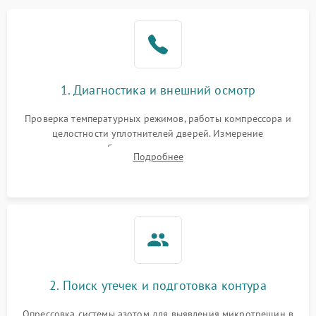
Образование конденсата
1800 ₽
Подробнее →
на стенках
Сбой в работе инвертора
2100 ₽
Подробнее →
1. Диагностика и внешний осмотр
Запах горелого при
2000 ₽
Подробнее →
Проверка температурных режимов, работы компрессора и
работе
целостности уплотнителей дверей. Измерение
сопротивления обмоток мотора, проверка термостата и
Не включается
Подробнее
1000 ₽
Подробнее →
считывание кодов ошибок с электронного дисплея.
холодильник
Проблемы с системой
автоматической
1800 ₽
Подробнее →
разморозки
2. Поиск утечек и подготовка контура
Опрессовка системы азотом для выявления микротрещин в