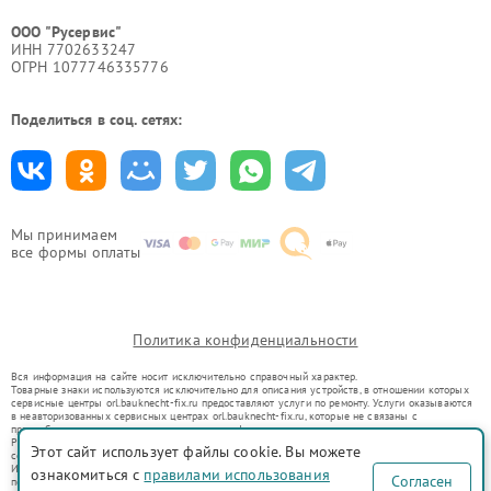
ООО "Русервис"
ИНН 7702633247
ОГРН 1077746335776
Поделиться в соц. сетях:
Мы принимаем
все формы оплаты
Политика конфиденциальности
Вся информация на сайте носит исключительно справочный характер.
Товарные знаки используются исключительно для описания устройств, в отношении которых
сервисные центры orl.bauknecht-fix.ru предоставляют услуги по ремонту. Услуги оказываются
в неавторизованных сервисных центрах orl.bauknecht-fix.ru, которые не связаны с
правообладателями товарных знаков или их официальными представителями.
Ремонт осуществляется для устройств, уже введенных в гражданский оборот в соответствии
Этот сайт использует файлы cookie. Вы можете
со статьей 1487 ГК РФ.
Использование товарных знаков не преследует цели индивидуализации услуг или введения
ознакомиться с
правилами использования
Согласен
потребителей в заблуждение, а служит для информирования о предоставляемых услугах по