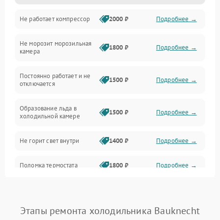
Не работает компрессор
2000 ₽
Подробнее →
Электропитание
Не морозит морозильная
Дренаж
1800 ₽
Подробнее →
камера
Оттайка
Постоянно работает и не
1500 ₽
Подробнее →
отключается
Программное обеспечение
Образование льда в
1500 ₽
Подробнее →
холодильной камере
Не горит свет внутри
1400 ₽
Подробнее →
Поломка термостата
1800 ₽
Подробнее →
Не работает вентилятор
1800 ₽
Подробнее →
Этапы ремонта холодильника Bauknecht
Поломка системы No Frost
2600 ₽
Подробнее →