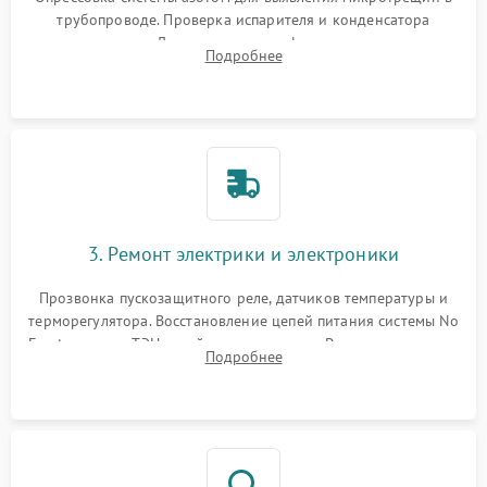
трубопроводе. Проверка испарителя и конденсатора
течеискателем. Демонтаж старого фильтра-осушителя и
Подробнее
продувка капиллярной трубки для устранения засоров.
3. Ремонт электрики и электроники
Прозвонка пускозащитного реле, датчиков температуры и
терморегулятора. Восстановление цепей питания системы No
Frost, включая ТЭН оттайки и вентилятор. Ремонт или замена
Подробнее
платы управления при сбоях алгоритмов.