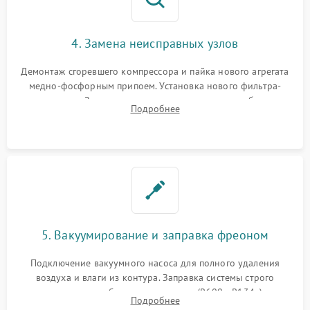
4. Замена неисправных узлов
Демонтаж сгоревшего компрессора и пайка нового агрегата
медно-фосфорным припоем. Установка нового фильтра-
осушителя. Замена изношенных вентиляторов обдува,
Подробнее
сломанных заслонок или поврежденных дверных петель.
5. Вакуумирование и заправка фреоном
Подключение вакуумного насоса для полного удаления
воздуха и влаги из контура. Заправка системы строго
дозированным объемом хладагента (R600a, R134a) по
Подробнее
электронным весам. Контроль рабочего давления в системе.