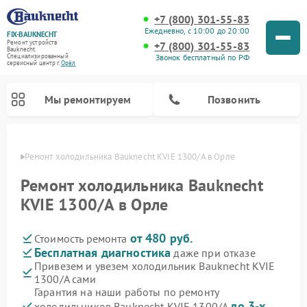
+7 (800) 301-55-83
Ежедневно, с 10:00 до 20:00
FIX-BAUKNECHT
Ремонт устройств
+7 (800) 301-55-83
Bauknecht
Звонок бесплатный по РФ
Специализированный
cервисный центр г.
Орёл
Мы ремонтируем
Позвонить
 Орле
Ремонт холодильника Bauknecht KVIE 1300/A в Орле
Ремонт холодильника Bauknecht
KVIE 1300/A в Орле
от 480 руб.
Стоимость ремонта
Ремонт варочных панелей Bauknecht
Ремонт микроволновых печей Bauknecht
Ремонт стиральных машин Bauknecht
Ремонт духовых шкафов Bauknecht
Ремонт посудомоечных машин Bauknecht
Бесплатная диагностика
даже при отказе
Привезем и увезем холодильник Bauknecht KVIE
1300/A сами
Гарантия на наши работы по ремонту
до 3-х
холодильников Bauknecht KVIE 1300/A