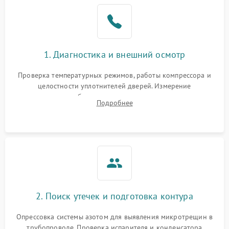
Образование конденсата
1800 ₽
Подробнее →
на стенках
Сбой в работе инвертора
2100 ₽
Подробнее →
1. Диагностика и внешний осмотр
Запах горелого при
2000 ₽
Подробнее →
Проверка температурных режимов, работы компрессора и
работе
целостности уплотнителей дверей. Измерение
сопротивления обмоток мотора, проверка термостата и
Не включается
Подробнее
1000 ₽
Подробнее →
считывание кодов ошибок с электронного дисплея.
холодильник
Проблемы с системой
автоматической
1800 ₽
Подробнее →
разморозки
2. Поиск утечек и подготовка контура
Опрессовка системы азотом для выявления микротрещин в
трубопроводе. Проверка испарителя и конденсатора