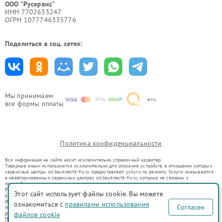
ООО "Русервис"
ИНН 7702633247
ОГРН 1077746335776
Поделиться в соц. сетях:
Мы принимаем
все формы оплаты
Политика конфиденциальности
Вся информация на сайте носит исключительно справочный характер.
Товарные знаки используются исключительно для описания устройств, в отношении которых
сервисные центры orl.bauknecht-fix.ru предоставляют услуги по ремонту. Услуги оказываются
в неавторизованных сервисных центрах orl.bauknecht-fix.ru, которые не связаны с
правообладателями товарных знаков или их официальными представителями.
Ремонт осуществляется для устройств, уже введенных в гражданский оборот в соответствии
Этот сайт использует файлы cookie. Вы можете
со статьей 1487 ГК РФ.
Использование товарных знаков не преследует цели индивидуализации услуг или введения
ознакомиться с
правилами использования
Согласен
потребителей в заблуждение, а служит для информирования о предоставляемых услугах по
ремонту техники указанных брендов.
файлов cookie
Представленная на сайте информация не является публичной офертой, определяемой