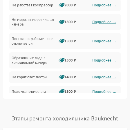
Не работает компрессор
2000 ₽
Подробнее →
Электропитание
Не морозит морозильная
Дренаж
1800 ₽
Подробнее →
камера
Оттайка
Постоянно работает и не
1500 ₽
Подробнее →
отключается
Программное обеспечение
Образование льда в
1500 ₽
Подробнее →
холодильной камере
Не горит свет внутри
1400 ₽
Подробнее →
Поломка термостата
1800 ₽
Подробнее →
Не работает вентилятор
1800 ₽
Подробнее →
Этапы ремонта холодильника Bauknecht
Поломка системы No Frost
2600 ₽
Подробнее →