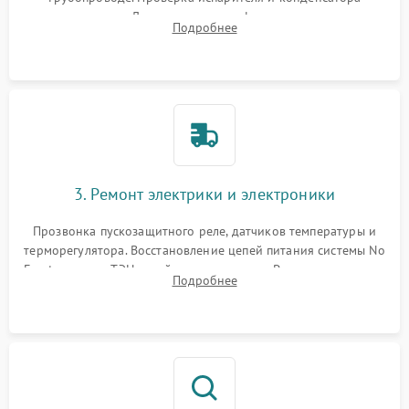
течеискателем. Демонтаж старого фильтра-осушителя и
Подробнее
продувка капиллярной трубки для устранения засоров.
3. Ремонт электрики и электроники
Прозвонка пускозащитного реле, датчиков температуры и
терморегулятора. Восстановление цепей питания системы No
Frost, включая ТЭН оттайки и вентилятор. Ремонт или замена
Подробнее
платы управления при сбоях алгоритмов.