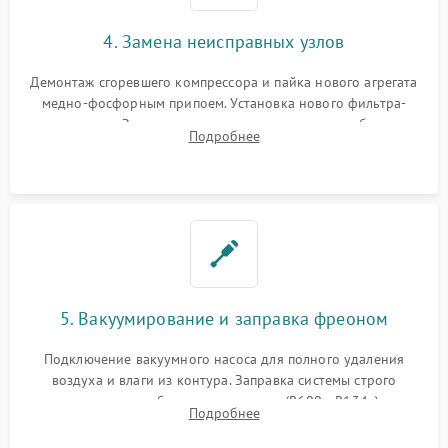
4. Замена неисправных узлов
Демонтаж сгоревшего компрессора и пайка нового агрегата
медно-фосфорным припоем. Установка нового фильтра-
осушителя. Замена изношенных вентиляторов обдува,
Подробнее
сломанных заслонок или поврежденных дверных петель.
5. Вакуумирование и заправка фреоном
Подключение вакуумного насоса для полного удаления
воздуха и влаги из контура. Заправка системы строго
дозированным объемом хладагента (R600a, R134a) по
Подробнее
электронным весам. Контроль рабочего давления в системе.