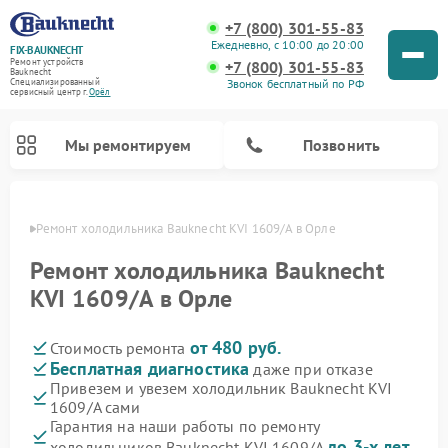
+7 (800) 301-55-83
Ежедневно, с 10:00 до 20:00
FIX-BAUKNECHT
Ремонт устройств
+7 (800) 301-55-83
Bauknecht
Звонок бесплатный по РФ
Специализированный
cервисный центр г.
Орёл
Мы ремонтируем
Позвонить
 Орле
Ремонт холодильника Bauknecht KVI 1609/A в Орле
Ремонт холодильника Bauknecht
KVI 1609/A в Орле
от 480 руб.
Стоимость ремонта
Ремонт варочных панелей Bauknecht
Ремонт микроволновых печей Bauknecht
Ремонт стиральных машин Bauknecht
Ремонт духовых шкафов Bauknecht
Ремонт посудомоечных машин Bauknecht
Бесплатная диагностика
даже при отказе
Привезем и увезем холодильник Bauknecht KVI
1609/A сами
Гарантия на наши работы по ремонту
до 3-х лет
холодильников Bauknecht KVI 1609/A