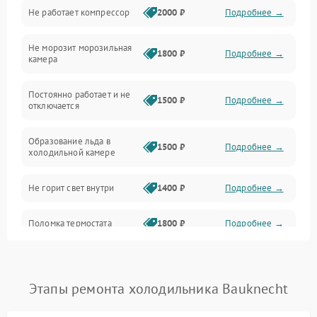
Не работает компрессор
2000 ₽
Подробнее →
Электропитание
Не морозит морозильная
Дренаж
1800 ₽
Подробнее →
камера
Оттайка
Постоянно работает и не
1500 ₽
Подробнее →
отключается
Программное обеспечение
Образование льда в
1500 ₽
Подробнее →
холодильной камере
Не горит свет внутри
1400 ₽
Подробнее →
Поломка термостата
1800 ₽
Подробнее →
Не работает вентилятор
1800 ₽
Подробнее →
Этапы ремонта холодильника Bauknecht
Поломка системы No Frost
2600 ₽
Подробнее →