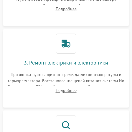
течеискателем. Демонтаж старого фильтра-осушителя и
Подробнее
продувка капиллярной трубки для устранения засоров.
3. Ремонт электрики и электроники
Прозвонка пускозащитного реле, датчиков температуры и
терморегулятора. Восстановление цепей питания системы No
Frost, включая ТЭН оттайки и вентилятор. Ремонт или замена
Подробнее
платы управления при сбоях алгоритмов.