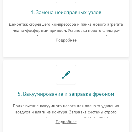
4. Замена неисправных узлов
Демонтаж сгоревшего компрессора и пайка нового агрегата
медно-фосфорным припоем. Установка нового фильтра-
осушителя. Замена изношенных вентиляторов обдува,
Подробнее
сломанных заслонок или поврежденных дверных петель.
5. Вакуумирование и заправка фреоном
Подключение вакуумного насоса для полного удаления
воздуха и влаги из контура. Заправка системы строго
дозированным объемом хладагента (R600a, R134a) по
Подробнее
электронным весам. Контроль рабочего давления в системе.