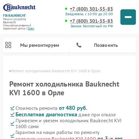
+7 (800) 301-55-83
Ежедневно, с 10:00 до 20:00
FIX-BAUKNECHT
Ремонт устройств
+7 (800) 301-55-83
Bauknecht
Звонок бесплатный по РФ
Специализированный
cервисный центр г.
Орёл
Мы ремонтируем
Позвонить
 Орле
Ремонт холодильника Bauknecht KVI 1600 в Орле
Ремонт холодильника Bauknecht
KVI 1600 в Орле
от 480 руб.
Стоимость ремонта
Ремонт варочных панелей Bauknecht
Ремонт микроволновых печей Bauknecht
Ремонт стиральных машин Bauknecht
Ремонт духовых шкафов Bauknecht
Ремонт посудомоечных машин Bauknecht
Бесплатная диагностика
даже при отказе
Привезем и увезем холодильник Bauknecht KVI
1600 сами
Гарантия на наши работы по ремонту
до 3-х лет
холодильников Bauknecht KVI 1600