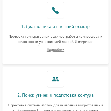
Образование конденсата
1800 ₽
Подробнее →
на стенках
Сбой в работе инвертора
2100 ₽
Подробнее →
1. Диагностика и внешний осмотр
Запах горелого при
2000 ₽
Подробнее →
Проверка температурных режимов, работы компрессора и
работе
целостности уплотнителей дверей. Измерение
сопротивления обмоток мотора, проверка термостата и
Не включается
Подробнее
1000 ₽
Подробнее →
считывание кодов ошибок с электронного дисплея.
холодильник
Проблемы с системой
автоматической
1800 ₽
Подробнее →
разморозки
2. Поиск утечек и подготовка контура
Опрессовка системы азотом для выявления микротрещин в
трубопроводе. Проверка испарителя и конденсатора