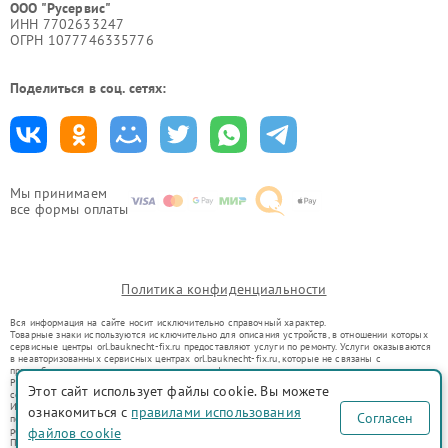
ООО "Русервис"
ИНН 7702633247
ОГРН 1077746335776
Поделиться в соц. сетях:
Мы принимаем
все формы оплаты
Политика конфиденциальности
Вся информация на сайте носит исключительно справочный характер.
Товарные знаки используются исключительно для описания устройств, в отношении которых
сервисные центры orl.bauknecht-fix.ru предоставляют услуги по ремонту. Услуги оказываются
в неавторизованных сервисных центрах orl.bauknecht-fix.ru, которые не связаны с
правообладателями товарных знаков или их официальными представителями.
Ремонт осуществляется для устройств, уже введенных в гражданский оборот в соответствии
Этот сайт использует файлы cookie. Вы можете
со статьей 1487 ГК РФ.
Использование товарных знаков не преследует цели индивидуализации услуг или введения
ознакомиться с
правилами использования
Согласен
потребителей в заблуждение, а служит для информирования о предоставляемых услугах по
ремонту техники указанных брендов.
файлов cookie
Представленная на сайте информация не является публичной офертой, определяемой