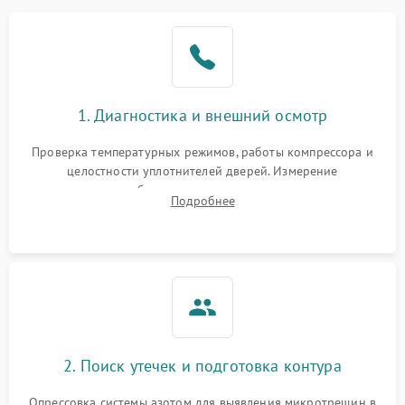
Образование конденсата
1800 ₽
Подробнее →
на стенках
Сбой в работе инвертора
2100 ₽
Подробнее →
1. Диагностика и внешний осмотр
Запах горелого при
2000 ₽
Подробнее →
Проверка температурных режимов, работы компрессора и
работе
целостности уплотнителей дверей. Измерение
сопротивления обмоток мотора, проверка термостата и
Не включается
Подробнее
1000 ₽
Подробнее →
считывание кодов ошибок с электронного дисплея.
холодильник
Проблемы с системой
автоматической
1800 ₽
Подробнее →
разморозки
2. Поиск утечек и подготовка контура
Опрессовка системы азотом для выявления микротрещин в