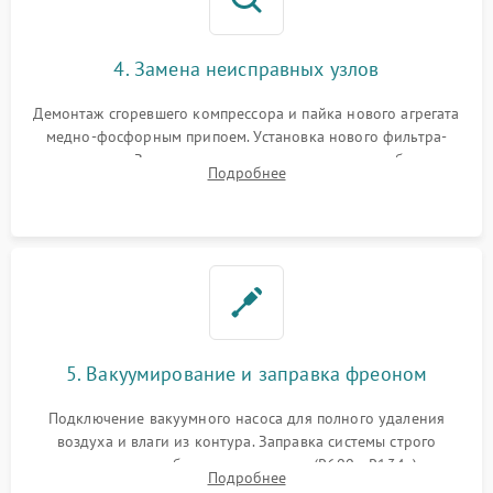
4. Замена неисправных узлов
Демонтаж сгоревшего компрессора и пайка нового агрегата
медно-фосфорным припоем. Установка нового фильтра-
осушителя. Замена изношенных вентиляторов обдува,
Подробнее
сломанных заслонок или поврежденных дверных петель.
5. Вакуумирование и заправка фреоном
Подключение вакуумного насоса для полного удаления
воздуха и влаги из контура. Заправка системы строго
дозированным объемом хладагента (R600a, R134a) по
Подробнее
электронным весам. Контроль рабочего давления в системе.