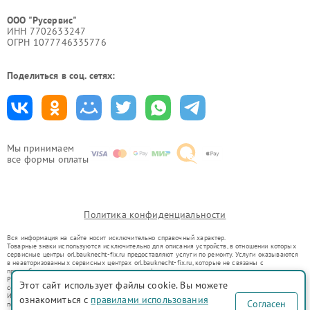
ООО "Русервис"
ИНН 7702633247
ОГРН 1077746335776
Поделиться в соц. сетях:
Мы принимаем
все формы оплаты
Политика конфиденциальности
Вся информация на сайте носит исключительно справочный характер.
Товарные знаки используются исключительно для описания устройств, в отношении которых
сервисные центры orl.bauknecht-fix.ru предоставляют услуги по ремонту. Услуги оказываются
в неавторизованных сервисных центрах orl.bauknecht-fix.ru, которые не связаны с
правообладателями товарных знаков или их официальными представителями.
Ремонт осуществляется для устройств, уже введенных в гражданский оборот в соответствии
Этот сайт использует файлы cookie. Вы можете
со статьей 1487 ГК РФ.
Использование товарных знаков не преследует цели индивидуализации услуг или введения
ознакомиться с
правилами использования
Согласен
потребителей в заблуждение, а служит для информирования о предоставляемых услугах по