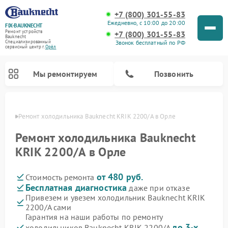
+7 (800) 301-55-83
Ежедневно, с 10:00 до 20:00
FIX-BAUKNECHT
Ремонт устройств
+7 (800) 301-55-83
Bauknecht
Звонок бесплатный по РФ
Специализированный
cервисный центр г.
Орёл
Мы ремонтируем
Позвонить
 Орле
Ремонт холодильника Bauknecht KRIK 2200/A в Орле
Ремонт холодильника Bauknecht
KRIK 2200/A в Орле
от 480 руб.
Стоимость ремонта
Ремонт варочных панелей Bauknecht
Ремонт микроволновых печей Bauknecht
Ремонт стиральных машин Bauknecht
Ремонт духовых шкафов Bauknecht
Ремонт посудомоечных машин Bauknecht
Бесплатная диагностика
даже при отказе
Привезем и увезем холодильник Bauknecht KRIK
2200/A сами
Гарантия на наши работы по ремонту
до 3-х
холодильников Bauknecht KRIK 2200/A