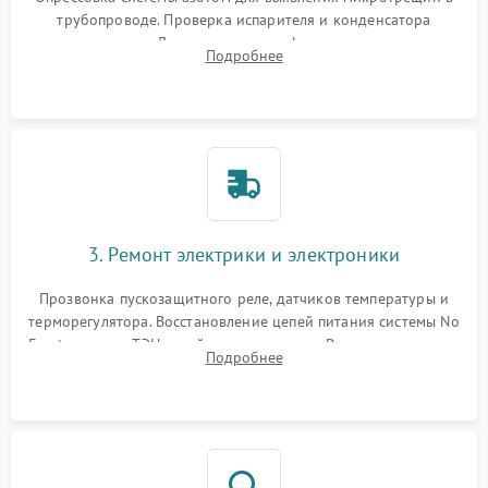
трубопроводе. Проверка испарителя и конденсатора
течеискателем. Демонтаж старого фильтра-осушителя и
Подробнее
продувка капиллярной трубки для устранения засоров.
3. Ремонт электрики и электроники
Прозвонка пускозащитного реле, датчиков температуры и
терморегулятора. Восстановление цепей питания системы No
Frost, включая ТЭН оттайки и вентилятор. Ремонт или замена
Подробнее
платы управления при сбоях алгоритмов.