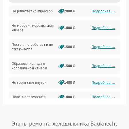
Не работает компрессор
2000 ₽
Подробнее →
Электропитание
Не морозит морозильная
Дренаж
1800 ₽
Подробнее →
камера
Оттайка
Постоянно работает и не
1500 ₽
Подробнее →
отключается
Программное обеспечение
Образование льда в
1500 ₽
Подробнее →
холодильной камере
Не горит свет внутри
1400 ₽
Подробнее →
Поломка термостата
1800 ₽
Подробнее →
Не работает вентилятор
1800 ₽
Подробнее →
Этапы ремонта холодильника Bauknecht
Поломка системы No Frost
2600 ₽
Подробнее →