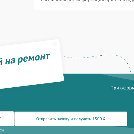
й на ремонт
При оформл
Отправить заявку и получить 1500 ₽
сти