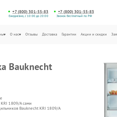
+7 (800) 301-55-83
+7 (800) 301-55-83
Ежедневно, с 10:00 до 20:00
Звонок бесплатный по РФ
ны
О нас
Отзывы
Доставка
Гарантии
Акции и скидки
Зая
а Bauknecht
е
 KRI 1809/A сами
дильников Bauknecht KRI 1809/A