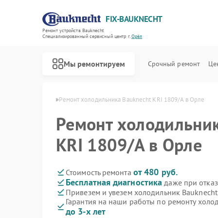
FIX-BAUKNECHT
Ремонт устройств Bauknecht
Специализированный cервисный центр г.
Орёл
Мы ремонтируем
Срочный ремонт
Це
в Bauknecht в Орле
Ремонт холодильника Bauknecht KRI 1809/A в Орле
Ремонт холодильник
KRI 1809/A в Орле
Ремонт варочных панелей Bauknecht
Ремонт духовых шкафов Bauknecht
Ремонт микроволновых печей Bauknecht
Ремонт посудомоечных машин Bauknecht
Ремонт стиральных машин Bauknecht
от 480 руб.
Стоимость ремонта
Бесплатная диагностика
даже при отказ
Привезем и увезем холодильник Bauknecht
Гарантия на наши работы по ремонту холо
до 3-х лет