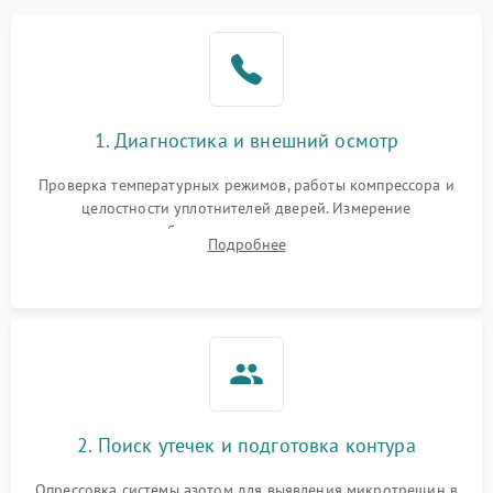
Образование конденсата
1800 ₽
Подробнее →
на стенках
Сбой в работе инвертора
2100 ₽
Подробнее →
1. Диагностика и внешний осмотр
Запах горелого при
2000 ₽
Подробнее →
Проверка температурных режимов, работы компрессора и
работе
целостности уплотнителей дверей. Измерение
сопротивления обмоток мотора, проверка термостата и
Не включается
Подробнее
1000 ₽
Подробнее →
считывание кодов ошибок с электронного дисплея.
холодильник
Проблемы с системой
автоматической
1800 ₽
Подробнее →
разморозки
2. Поиск утечек и подготовка контура
Опрессовка системы азотом для выявления микротрещин в