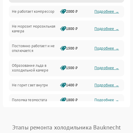
Не работает компрессор
2000 ₽
Подробнее →
Электропитание
Не морозит морозильная
Дренаж
1800 ₽
Подробнее →
камера
Оттайка
Постоянно работает и не
1500 ₽
Подробнее →
отключается
Программное обеспечение
Образование льда в
1500 ₽
Подробнее →
холодильной камере
Не горит свет внутри
1400 ₽
Подробнее →
Поломка термостата
1800 ₽
Подробнее →
Не работает вентилятор
1800 ₽
Подробнее →
Этапы ремонта холодильника Bauknecht
Поломка системы No Frost
2600 ₽
Подробнее →