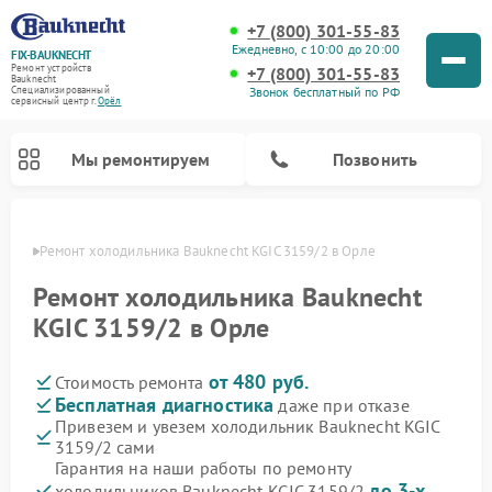
+7 (800) 301-55-83
Ежедневно, с 10:00 до 20:00
FIX-BAUKNECHT
Ремонт устройств
+7 (800) 301-55-83
Bauknecht
Звонок бесплатный по РФ
Специализированный
cервисный центр г.
Орёл
Мы ремонтируем
Позвонить
 Орле
Ремонт холодильника Bauknecht KGIC 3159/2 в Орле
Ремонт холодильника Bauknecht
KGIC 3159/2 в Орле
от 480 руб.
Стоимость ремонта
Ремонт варочных панелей Bauknecht
Ремонт микроволновых печей Bauknecht
Ремонт стиральных машин Bauknecht
Ремонт духовых шкафов Bauknecht
Ремонт посудомоечных машин Bauknecht
Бесплатная диагностика
даже при отказе
Привезем и увезем холодильник Bauknecht KGIC
3159/2 сами
Гарантия на наши работы по ремонту
до 3-х
холодильников Bauknecht KGIC 3159/2