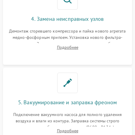
4. Замена неисправных узлов
Демонтаж сгоревшего компрессора и пайка нового агрегата
медно-фосфорным припоем. Установка нового фильтра-
осушителя. Замена изношенных вентиляторов обдува,
Подробнее
сломанных заслонок или поврежденных дверных петель.
5. Вакуумирование и заправка фреоном
Подключение вакуумного насоса для полного удаления
воздуха и влаги из контура. Заправка системы строго
дозированным объемом хладагента (R600a, R134a) по
Подробнее
электронным весам. Контроль рабочего давления в системе.