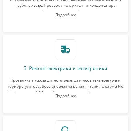
трубопроводе. Проверка испарителя и конденсатора
течеискателем. Демонтаж старого фильтра-осушителя и
Подробнее
продувка капиллярной трубки для устранения засоров.
3. Ремонт электрики и электроники
Прозвонка пускозащитного реле, датчиков температуры и
терморегулятора. Восстановление цепей питания системы No
Frost, включая ТЭН оттайки и вентилятор. Ремонт или замена
Подробнее
платы управления при сбоях алгоритмов.