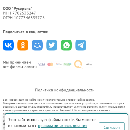
ООО "Русервис"
ИНН 7702633247
ОГРН 1077746335776
Поделиться в соц. сетях:
Мы принимаем
все формы оплаты
Политика конфиденциальности
Вся информация на сайте носит исключительно справочный характер.
Товарные знаки используются исключительно для описания устройств, в отношении которых
сервисные центры orl.bauknecht-fix.ru предоставляют услуги по ремонту. Услуги оказываются
в неавторизованных сервисных центрах orl.bauknecht-fix.ru, которые не связаны с
правообладателями товарных знаков или их официальными представителями.
Ремонт осуществляется для устройств, уже введенных в гражданский оборот в соответствии
Этот сайт использует файлы cookie. Вы можете
со статьей 1487 ГК РФ.
Использование товарных знаков не преследует цели индивидуализации услуг или введения
ознакомиться с
правилами использования
Согласен
потребителей в заблуждение, а служит для информирования о предоставляемых услугах по