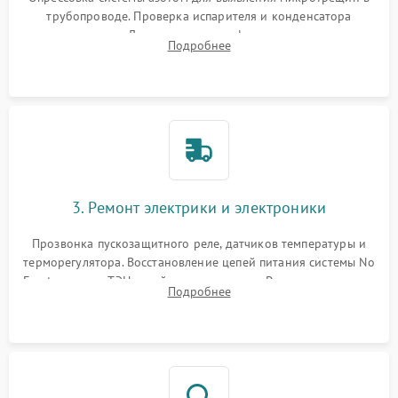
трубопроводе. Проверка испарителя и конденсатора
течеискателем. Демонтаж старого фильтра-осушителя и
Подробнее
продувка капиллярной трубки для устранения засоров.
3. Ремонт электрики и электроники
Прозвонка пускозащитного реле, датчиков температуры и
терморегулятора. Восстановление цепей питания системы No
Frost, включая ТЭН оттайки и вентилятор. Ремонт или замена
Подробнее
платы управления при сбоях алгоритмов.