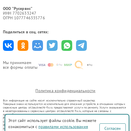
ООО "Русервис"
ИНН 7702633247
ОГРН 1077746335776
Поделиться в соц. сетях:
Мы принимаем
все формы оплаты
Политика конфиденциальности
Вся информация на сайте носит исключительно справочный характер.
Товарные знаки используются исключительно для описания устройств, в отношении которых
сервисные центры orl.bauknecht-fix.ru предоставляют услуги по ремонту. Услуги оказываются
в неавторизованных сервисных центрах orl.bauknecht-fix.ru, которые не связаны с
правообладателями товарных знаков или их официальными представителями.
Ремонт осуществляется для устройств, уже введенных в гражданский оборот в соответствии
Этот сайт использует файлы cookie. Вы можете
со статьей 1487 ГК РФ.
Использование товарных знаков не преследует цели индивидуализации услуг или введения
ознакомиться с
правилами использования
Согласен
потребителей в заблуждение, а служит для информирования о предоставляемых услугах по