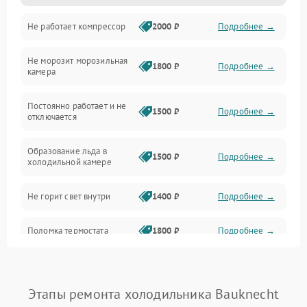
Не работает компрессор
2000 ₽
Подробнее →
Электропитание
Не морозит морозильная
Дренаж
1800 ₽
Подробнее →
камера
Оттайка
Постоянно работает и не
1500 ₽
Подробнее →
отключается
Программное обеспечение
Образование льда в
1500 ₽
Подробнее →
холодильной камере
Не горит свет внутри
1400 ₽
Подробнее →
Поломка термостата
1800 ₽
Подробнее →
Не работает вентилятор
1800 ₽
Подробнее →
Этапы ремонта холодильника Bauknecht
Поломка системы No Frost
2600 ₽
Подробнее →