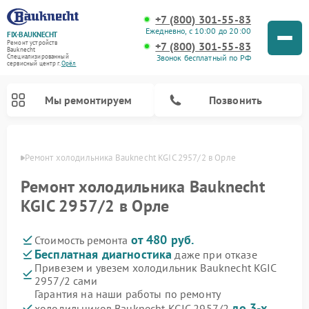
+7 (800) 301-55-83
Ежедневно, с 10:00 до 20:00
FIX-BAUKNECHT
Ремонт устройств
+7 (800) 301-55-83
Bauknecht
Звонок бесплатный по РФ
Специализированный
cервисный центр г.
Орёл
Мы ремонтируем
Позвонить
 Орле
Ремонт холодильника Bauknecht KGIC 2957/2 в Орле
Ремонт холодильника Bauknecht
KGIC 2957/2 в Орле
от 480 руб.
Стоимость ремонта
Ремонт варочных панелей Bauknecht
Ремонт микроволновых печей Bauknecht
Ремонт стиральных машин Bauknecht
Ремонт духовых шкафов Bauknecht
Ремонт посудомоечных машин Bauknecht
Бесплатная диагностика
даже при отказе
Привезем и увезем холодильник Bauknecht KGIC
2957/2 сами
Гарантия на наши работы по ремонту
до 3-х
холодильников Bauknecht KGIC 2957/2