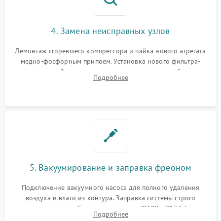
4. Замена неисправных узлов
Демонтаж сгоревшего компрессора и пайка нового агрегата
медно-фосфорным припоем. Установка нового фильтра-
осушителя. Замена изношенных вентиляторов обдува,
Подробнее
сломанных заслонок или поврежденных дверных петель.
5. Вакуумирование и заправка фреоном
Подключение вакуумного насоса для полного удаления
воздуха и влаги из контура. Заправка системы строго
дозированным объемом хладагента (R600a, R134a) по
Подробнее
электронным весам. Контроль рабочего давления в системе.