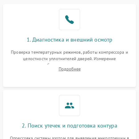
Образование конденсата
1800 ₽
Подробнее →
на стенках
Сбой в работе инвертора
2100 ₽
Подробнее →
1. Диагностика и внешний осмотр
Запах горелого при
2000 ₽
Подробнее →
Проверка температурных режимов, работы компрессора и
работе
целостности уплотнителей дверей. Измерение
сопротивления обмоток мотора, проверка термостата и
Не включается
Подробнее
1000 ₽
Подробнее →
считывание кодов ошибок с электронного дисплея.
холодильник
Проблемы с системой
автоматической
1800 ₽
Подробнее →
разморозки
2. Поиск утечек и подготовка контура
Опрессовка системы азотом для выявления микротрещин в