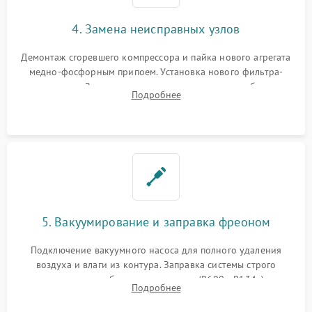
4. Замена неисправных узлов
Демонтаж сгоревшего компрессора и пайка нового агрегата
медно-фосфорным припоем. Установка нового фильтра-
осушителя. Замена изношенных вентиляторов обдува,
Подробнее
сломанных заслонок или поврежденных дверных петель.
5. Вакуумирование и заправка фреоном
Подключение вакуумного насоса для полного удаления
воздуха и влаги из контура. Заправка системы строго
дозированным объемом хладагента (R600a, R134a) по
Подробнее
электронным весам. Контроль рабочего давления в системе.