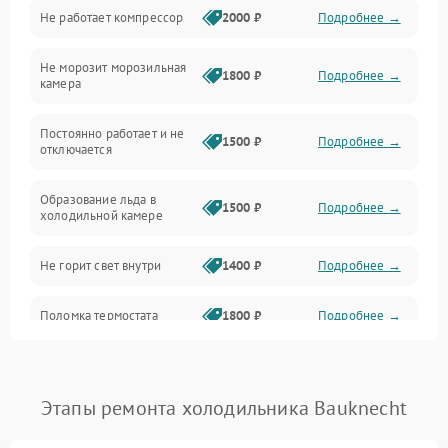
Не работает компрессор
2000 ₽
Подробнее →
Электропитание
Не морозит морозильная
Дренаж
1800 ₽
Подробнее →
камера
Оттайка
Постоянно работает и не
1500 ₽
Подробнее →
отключается
Программное обеспечение
Образование льда в
1500 ₽
Подробнее →
холодильной камере
Не горит свет внутри
1400 ₽
Подробнее →
Поломка термостата
1800 ₽
Подробнее →
Не работает вентилятор
1800 ₽
Подробнее →
Этапы ремонта холодильника Bauknecht
Поломка системы No Frost
2600 ₽
Подробнее →