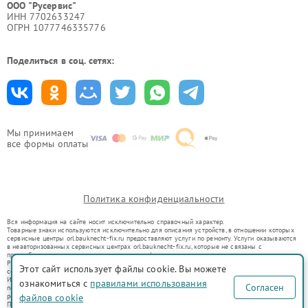
ООО "Русервис"
ИНН 7702633247
ОГРН 1077746335776
Поделиться в соц. сетях:
Мы принимаем
все формы оплаты
Политика конфиденциальности
Вся информация на сайте носит исключительно справочный характер.
Товарные знаки используются исключительно для описания устройств, в отношении которых
сервисные центры orl.bauknecht-fix.ru предоставляют услуги по ремонту. Услуги оказываются
в неавторизованных сервисных центрах orl.bauknecht-fix.ru, которые не связаны с
правообладателями товарных знаков или их официальными представителями.
Ремонт осуществляется для устройств, уже введенных в гражданский оборот в соответствии
Этот сайт использует файлы cookie. Вы можете
со статьей 1487 ГК РФ.
Использование товарных знаков не преследует цели индивидуализации услуг или введения
ознакомиться с
правилами использования
Согласен
потребителей в заблуждение, а служит для информирования о предоставляемых услугах по
ремонту техники указанных брендов.
файлов cookie
Представленная на сайте информация не является публичной офертой, определяемой