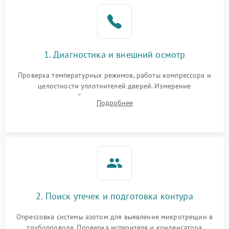
Образование конденсата
1800 ₽
Подробнее →
на стенках
Сбой в работе инвертора
2100 ₽
Подробнее →
1. Диагностика и внешний осмотр
Запах горелого при
2000 ₽
Подробнее →
Проверка температурных режимов, работы компрессора и
работе
целостности уплотнителей дверей. Измерение
сопротивления обмоток мотора, проверка термостата и
Не включается
Подробнее
1000 ₽
Подробнее →
считывание кодов ошибок с электронного дисплея.
холодильник
Проблемы с системой
автоматической
1800 ₽
Подробнее →
разморозки
2. Поиск утечек и подготовка контура
Опрессовка системы азотом для выявления микротрещин в
трубопроводе. Проверка испарителя и конденсатора