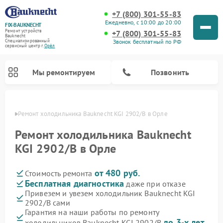
+7 (800) 301-55-83
Ежедневно, с 10:00 до 20:00
FIX-BAUKNECHT
Ремонт устройств
+7 (800) 301-55-83
Bauknecht
Звонок бесплатный по РФ
Специализированный
cервисный центр г.
Орёл
Мы ремонтируем
Позвонить
 Орле
Ремонт холодильника Bauknecht KGI 2902/B в Орле
Ремонт холодильника Bauknecht
KGI 2902/B в Орле
от 480 руб.
Стоимость ремонта
Ремонт варочных панелей Bauknecht
Ремонт микроволновых печей Bauknecht
Ремонт стиральных машин Bauknecht
Ремонт духовых шкафов Bauknecht
Ремонт посудомоечных машин Bauknecht
Бесплатная диагностика
даже при отказе
Привезем и увезем холодильник Bauknecht KGI
2902/B сами
Гарантия на наши работы по ремонту
до 3-х лет
холодильников Bauknecht KGI 2902/B