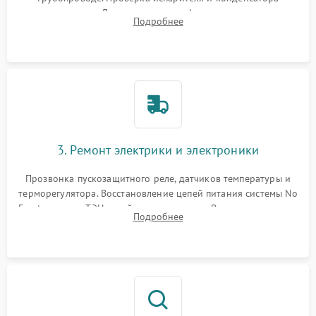
течеискателем. Демонтаж старого фильтра-осушителя и
Подробнее
продувка капиллярной трубки для устранения засоров.
3. Ремонт электрики и электроники
Прозвонка пускозащитного реле, датчиков температуры и
терморегулятора. Восстановление цепей питания системы No
Frost, включая ТЭН оттайки и вентилятор. Ремонт или замена
Подробнее
платы управления при сбоях алгоритмов.