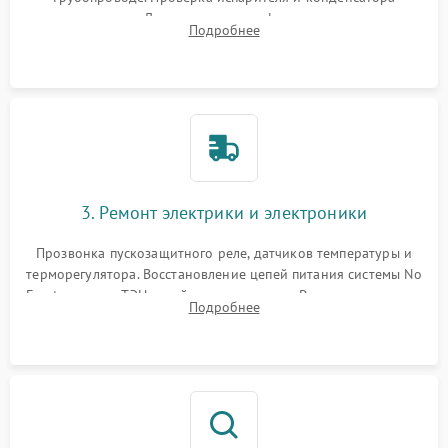
течеискателем. Демонтаж старого фильтра-осушителя и
Подробнее
продувка капиллярной трубки для устранения засоров.
3. Ремонт электрики и электроники
Прозвонка пускозащитного реле, датчиков температуры и
терморегулятора. Восстановление цепей питания системы No
Frost, включая ТЭН оттайки и вентилятор. Ремонт или замена
Подробнее
платы управления при сбоях алгоритмов.