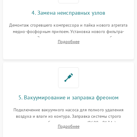
4. Замена неисправных узлов
Демонтаж сгоревшего компрессора и пайка нового агрегата
медно-фосфорным припоем. Установка нового фильтра-
осушителя. Замена изношенных вентиляторов обдува,
Подробнее
сломанных заслонок или поврежденных дверных петель.
5. Вакуумирование и заправка фреоном
Подключение вакуумного насоса для полного удаления
воздуха и влаги из контура. Заправка системы строго
дозированным объемом хладагента (R600a, R134a) по
Подробнее
электронным весам. Контроль рабочего давления в системе.