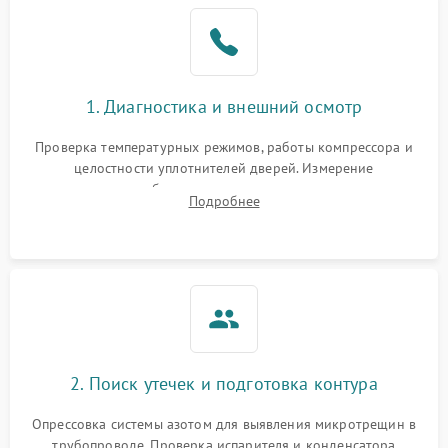
Образование конденсата
1800 ₽
Подробнее →
на стенках
Сбой в работе инвертора
2100 ₽
Подробнее →
1. Диагностика и внешний осмотр
Запах горелого при
2000 ₽
Подробнее →
Проверка температурных режимов, работы компрессора и
работе
целостности уплотнителей дверей. Измерение
сопротивления обмоток мотора, проверка термостата и
Не включается
Подробнее
1000 ₽
Подробнее →
считывание кодов ошибок с электронного дисплея.
холодильник
Проблемы с системой
автоматической
1800 ₽
Подробнее →
разморозки
2. Поиск утечек и подготовка контура
Опрессовка системы азотом для выявления микротрещин в
трубопроводе. Проверка испарителя и конденсатора