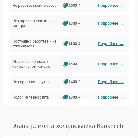
Не работает компрессор
2000 ₽
Подробнее →
Электропитание
Не морозит морозильная
Дренаж
1800 ₽
Подробнее →
камера
Оттайка
Постоянно работает и не
1500 ₽
Подробнее →
отключается
Программное обеспечение
Образование льда в
1500 ₽
Подробнее →
холодильной камере
Не горит свет внутри
1400 ₽
Подробнее →
Поломка термостата
1800 ₽
Подробнее →
Не работает вентилятор
1800 ₽
Подробнее →
Этапы ремонта холодильника Bauknecht
Поломка системы No Frost
2600 ₽
Подробнее →