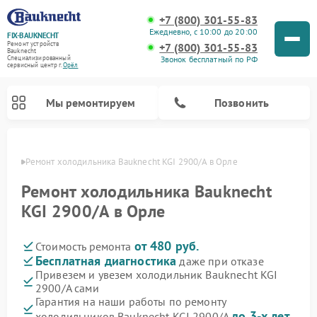
+7 (800) 301-55-83
Ежедневно, с 10:00 до 20:00
FIX-BAUKNECHT
Ремонт устройств
+7 (800) 301-55-83
Bauknecht
Звонок бесплатный по РФ
Специализированный
cервисный центр г.
Орёл
Мы ремонтируем
Позвонить
 Орле
Ремонт холодильника Bauknecht KGI 2900/A в Орле
Ремонт холодильника Bauknecht
KGI 2900/A в Орле
от 480 руб.
Стоимость ремонта
Ремонт варочных панелей Bauknecht
Ремонт микроволновых печей Bauknecht
Ремонт стиральных машин Bauknecht
Ремонт духовых шкафов Bauknecht
Ремонт посудомоечных машин Bauknecht
Бесплатная диагностика
даже при отказе
Привезем и увезем холодильник Bauknecht KGI
2900/A сами
Гарантия на наши работы по ремонту
до 3-х лет
холодильников Bauknecht KGI 2900/A