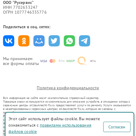
ООО "Русервис"
ИНН 7702633247
ОГРН 1077746335776
Поделиться в соц. сетях:
Мы принимаем
все формы оплаты
Политика конфиденциальности
Вся информация на сайте носит исключительно справочный характер.
Товарные знаки используются исключительно для описания устройств, в отношении которых
сервисные центры orl.bauknecht-fix.ru предоставляют услуги по ремонту. Услуги оказываются
в неавторизованных сервисных центрах orl.bauknecht-fix.ru, которые не связаны с
правообладателями товарных знаков или их официальными представителями.
Ремонт осуществляется для устройств, уже введенных в гражданский оборот в соответствии
Этот сайт использует файлы cookie. Вы можете
со статьей 1487 ГК РФ.
Использование товарных знаков не преследует цели индивидуализации услуг или введения
ознакомиться с
правилами использования
Согласен
потребителей в заблуждение, а служит для информирования о предоставляемых услугах по
ремонту техники указанных брендов.
файлов cookie
Представленная на сайте информация не является публичной офертой, определяемой