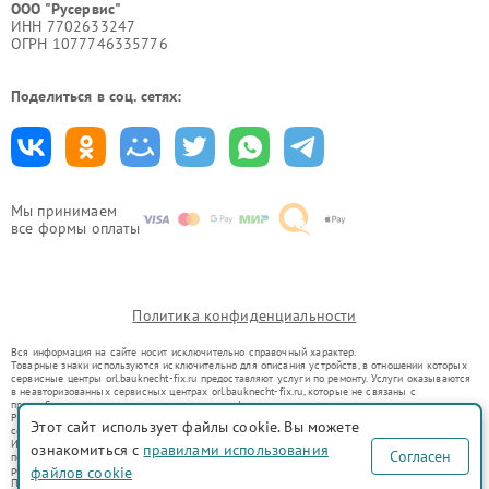
ООО "Русервис"
ИНН 7702633247
ОГРН 1077746335776
Поделиться в соц. сетях:
Мы принимаем
все формы оплаты
Политика конфиденциальности
Вся информация на сайте носит исключительно справочный характер.
Товарные знаки используются исключительно для описания устройств, в отношении которых
сервисные центры orl.bauknecht-fix.ru предоставляют услуги по ремонту. Услуги оказываются
в неавторизованных сервисных центрах orl.bauknecht-fix.ru, которые не связаны с
правообладателями товарных знаков или их официальными представителями.
Ремонт осуществляется для устройств, уже введенных в гражданский оборот в соответствии
Этот сайт использует файлы cookie. Вы можете
со статьей 1487 ГК РФ.
Использование товарных знаков не преследует цели индивидуализации услуг или введения
ознакомиться с
правилами использования
Согласен
потребителей в заблуждение, а служит для информирования о предоставляемых услугах по
ремонту техники указанных брендов.
файлов cookie
Представленная на сайте информация не является публичной офертой, определяемой