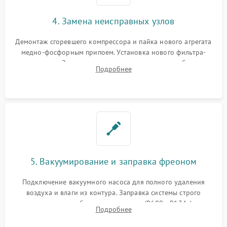
4. Замена неисправных узлов
Демонтаж сгоревшего компрессора и пайка нового агрегата
медно-фосфорным припоем. Установка нового фильтра-
осушителя. Замена изношенных вентиляторов обдува,
Подробнее
сломанных заслонок или поврежденных дверных петель.
5. Вакуумирование и заправка фреоном
Подключение вакуумного насоса для полного удаления
воздуха и влаги из контура. Заправка системы строго
дозированным объемом хладагента (R600a, R134a) по
Подробнее
электронным весам. Контроль рабочего давления в системе.