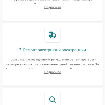
течеискателем. Демонтаж старого фильтра-осушителя и
Подробнее
продувка капиллярной трубки для устранения засоров.
3. Ремонт электрики и электроники
Прозвонка пускозащитного реле, датчиков температуры и
терморегулятора. Восстановление цепей питания системы No
Frost, включая ТЭН оттайки и вентилятор. Ремонт или замена
Подробнее
платы управления при сбоях алгоритмов.