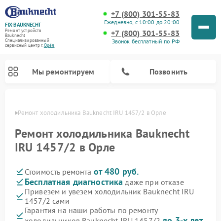
+7 (800) 301-55-83
Ежедневно, с 10:00 до 20:00
FIX-BAUKNECHT
Ремонт устройств
+7 (800) 301-55-83
Bauknecht
Звонок бесплатный по РФ
Специализированный
cервисный центр г.
Орёл
Мы ремонтируем
Позвонить
 Орле
Ремонт холодильника Bauknecht IRU 1457/2 в Орле
Ремонт холодильника Bauknecht
IRU 1457/2 в Орле
от 480 руб.
Стоимость ремонта
Ремонт варочных панелей Bauknecht
Ремонт микроволновых печей Bauknecht
Ремонт стиральных машин Bauknecht
Ремонт духовых шкафов Bauknecht
Ремонт посудомоечных машин Bauknecht
Бесплатная диагностика
даже при отказе
Привезем и увезем холодильник Bauknecht IRU
1457/2 сами
Гарантия на наши работы по ремонту
до 3-х лет
холодильников Bauknecht IRU 1457/2