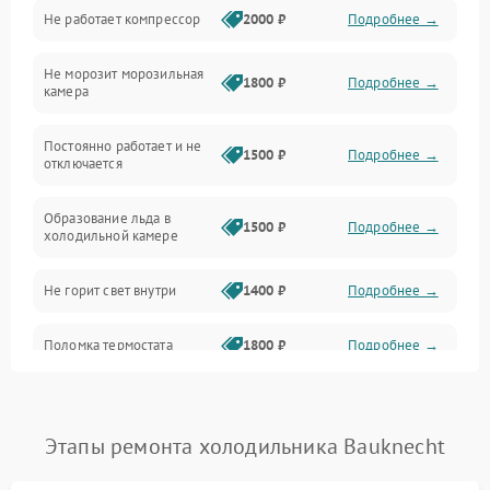
Не работает компрессор
2000 ₽
Подробнее →
Электропитание
Не морозит морозильная
Дренаж
1800 ₽
Подробнее →
камера
Оттайка
Постоянно работает и не
1500 ₽
Подробнее →
отключается
Программное обеспечение
Образование льда в
1500 ₽
Подробнее →
холодильной камере
Не горит свет внутри
1400 ₽
Подробнее →
Поломка термостата
1800 ₽
Подробнее →
Не работает вентилятор
1800 ₽
Подробнее →
Этапы ремонта холодильника Bauknecht
Поломка системы No Frost
2600 ₽
Подробнее →