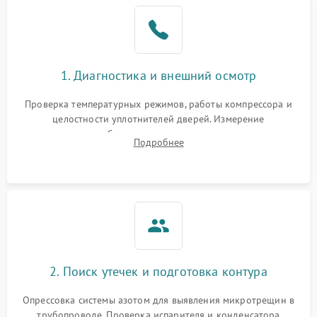
Образование конденсата
1800 ₽
Подробнее →
на стенках
Сбой в работе инвертора
2100 ₽
Подробнее →
1. Диагностика и внешний осмотр
Запах горелого при
2000 ₽
Подробнее →
Проверка температурных режимов, работы компрессора и
работе
целостности уплотнителей дверей. Измерение
сопротивления обмоток мотора, проверка термостата и
Не включается
Подробнее
1000 ₽
Подробнее →
считывание кодов ошибок с электронного дисплея.
холодильник
Проблемы с системой
автоматической
1800 ₽
Подробнее →
разморозки
2. Поиск утечек и подготовка контура
Опрессовка системы азотом для выявления микротрещин в
трубопроводе. Проверка испарителя и конденсатора