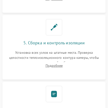
выгоревших реле, восстановление контактов и замена
уплотнителя.
5. Сборка и контроль изоляции
Установка всех узлов на штатные места. Проверка
целостности теплоизоляционного контура камеры, чтобы
исключить перегрев кухонной мебели и потерю тепла.
Подробнее
Надежная фиксация клемм и сборка корпуса шкафа.