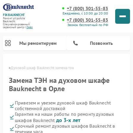
+7 (800) 301-55-83
Ежедневно, с 10:00 до 20:00
FIX-BAUKNECHT
Ремонт устройств
+7 (800) 301-55-83
Bauknecht
Звонок бесплатный по РФ
Специализированный
cервисный центр г.
Орёл
Мы ремонтируем
Позвонить
 Орле
Духовой шкаф Bauknecht замена тэн
Замена ТЭН на духовом шкафе
Bauknecht в Орле
Привезем и увезем духовой шкаф Bauknecht
Ремонт варочных панелей Bauknecht
Ремонт посудомоечных машин Bauknecht
Ремонт холодильников Bauknecht
Ремонт микроволновых печей Bauknecht
Ремонт стиральных машин Bauknecht
собственной доставкой
Гарантия на наши работы по ремонту духовых
до 3-х лет
шкафов Bauknecht
Срочный ремонт духовых шкафов Bauknecht в
течении часа