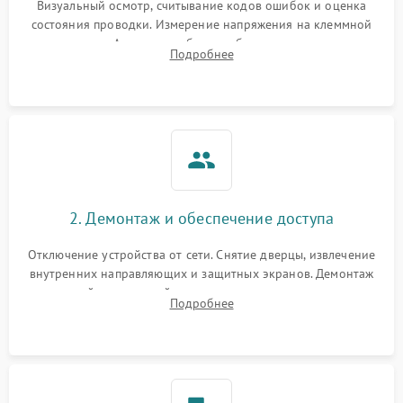
Визуальный осмотр, считывание кодов ошибок и оценка
состояния проводки. Измерение напряжения на клеммной
колодке. Анализ жалоб на проблемы с нагревом,
Подробнее
конвекцией, панелью управления или блокировкой дверцы.
2. Демонтаж и обеспечение доступа
Отключение устройства от сети. Снятие дверцы, извлечение
внутренних направляющих и защитных экранов. Демонтаж
задней или верхней панели для прямого доступа к
Подробнее
нагревательным элементам, плате и вентиляторам.