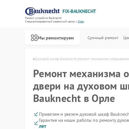
FIX-BAUKNECHT
Ремонт устройств Bauknecht
Специализированный cервисный центр г.
Орёл
Мы ремонтируем
Срочный ремонт
Це
в Bauknecht в Орле
Духовой шкаф Bauknecht ремонт механизма открывания
Ремонт механизма 
двери на духовом 
Bauknecht в Орле
Ремонт варочных панелей Bauknecht
Ремонт микроволновых печей Bauknecht
Ремонт посудомоечных машин Bauknecht
Ремонт стиральных машин Bauknecht
Ремонт холодильников Bauknecht
Привезем и увезем духовой шкаф Bauknech
Гарантия на наши работы по ремонту дух
лет