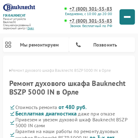
+7 (800) 301-55-83
Ежедневно, с 10:00 до 20:00
FIX-BAUKNECHT
Ремонт устройств
+7 (800) 301-55-83
Bauknecht
Звонок бесплатный по РФ
Специализированный
cервисный центр г.
Орёл
Мы ремонтируем
Позвонить
 Орле
Ремонт духового шкафа Bauknecht BSZP 5000 IN в Орле
Ремонт духового шкафа Bauknecht
BSZP 5000 IN в Орле
от 480 руб.
Стоимость ремонта
Ремонт варочных панелей Bauknecht
Ремонт посудомоечных машин Bauknecht
Ремонт холодильников Bauknecht
Ремонт микроволновых печей Bauknecht
Ремонт стиральных машин Bauknecht
Бесплатная диагностика
даже при отказе
Привезем и увезем духовой шкаф Bauknecht BSZP
5000 IN сами
Гарантия на наши работы по ремонту духовых
до 3-х лет
шкафов Bauknecht BSZP 5000 IN