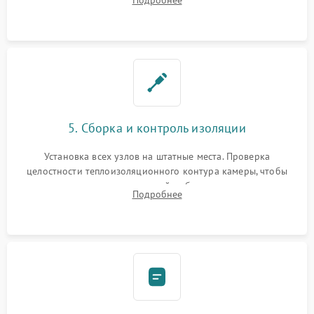
Подробнее
выгоревших реле, восстановление контактов и замена
уплотнителя.
5. Сборка и контроль изоляции
Установка всех узлов на штатные места. Проверка
целостности теплоизоляционного контура камеры, чтобы
исключить перегрев кухонной мебели и потерю тепла.
Подробнее
Надежная фиксация клемм и сборка корпуса шкафа.