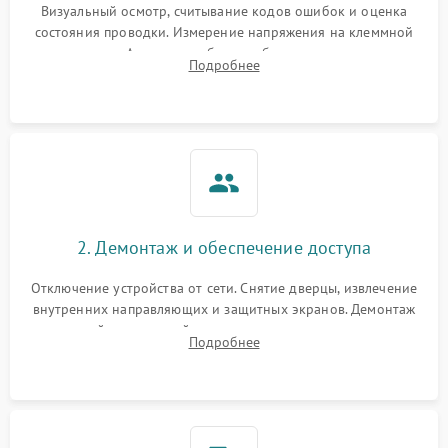
Визуальный осмотр, считывание кодов ошибок и оценка
состояния проводки. Измерение напряжения на клеммной
колодке. Анализ жалоб на проблемы с нагревом,
Подробнее
конвекцией, панелью управления или блокировкой дверцы.
2. Демонтаж и обеспечение доступа
Отключение устройства от сети. Снятие дверцы, извлечение
внутренних направляющих и защитных экранов. Демонтаж
задней или верхней панели для прямого доступа к
Подробнее
нагревательным элементам, плате и вентиляторам.