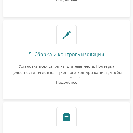
Подробнее
выгоревших реле, восстановление контактов и замена
уплотнителя.
5. Сборка и контроль изоляции
Установка всех узлов на штатные места. Проверка
целостности теплоизоляционного контура камеры, чтобы
исключить перегрев кухонной мебели и потерю тепла.
Подробнее
Надежная фиксация клемм и сборка корпуса шкафа.