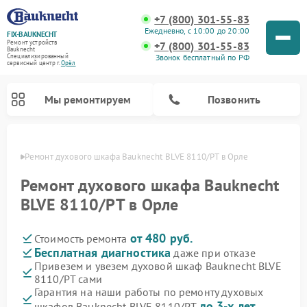
+7 (800) 301-55-83
Ежедневно, с 10:00 до 20:00
FIX-BAUKNECHT
Ремонт устройств
+7 (800) 301-55-83
Bauknecht
Звонок бесплатный по РФ
Специализированный
cервисный центр г.
Орёл
Мы ремонтируем
Позвонить
 Орле
Ремонт духового шкафа Bauknecht BLVE 8110/PT в Орле
Ремонт духового шкафа Bauknecht
BLVE 8110/PT в Орле
от 480 руб.
Стоимость ремонта
Ремонт варочных панелей Bauknecht
Ремонт посудомоечных машин Bauknecht
Ремонт холодильников Bauknecht
Ремонт микроволновых печей Bauknecht
Ремонт стиральных машин Bauknecht
Бесплатная диагностика
даже при отказе
Привезем и увезем духовой шкаф Bauknecht BLVE
8110/PT сами
Гарантия на наши работы по ремонту духовых
до 3-х лет
шкафов Bauknecht BLVE 8110/PT