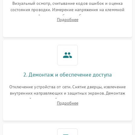
Визуальный осмотр, считывание кодов ошибок и оценка
состояния проводки. Измерение напряжения на клеммной
колодке. Анализ жалоб на проблемы с нагревом,
Подробнее
конвекцией, панелью управления или блокировкой дверцы.
2. Демонтаж и обеспечение доступа
Отключение устройства от сети. Снятие дверцы, извлечение
внутренних направляющих и защитных экранов. Демонтаж
задней или верхней панели для прямого доступа к
Подробнее
нагревательным элементам, плате и вентиляторам.