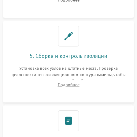
Подробнее
выгоревших реле, восстановление контактов и замена
уплотнителя.
5. Сборка и контроль изоляции
Установка всех узлов на штатные места. Проверка
целостности теплоизоляционного контура камеры, чтобы
исключить перегрев кухонной мебели и потерю тепла.
Подробнее
Надежная фиксация клемм и сборка корпуса шкафа.