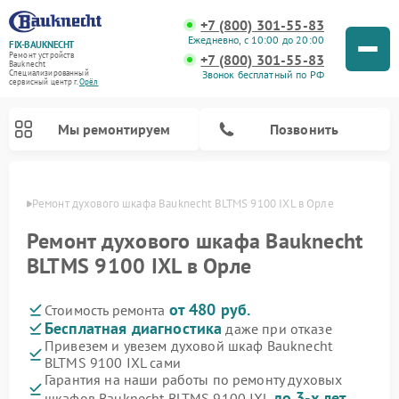
+7 (800) 301-55-83
Ежедневно, с 10:00 до 20:00
FIX-BAUKNECHT
Ремонт устройств
+7 (800) 301-55-83
Bauknecht
Звонок бесплатный по РФ
Специализированный
cервисный центр г.
Орёл
Мы ремонтируем
Позвонить
 Орле
Ремонт духового шкафа Bauknecht BLTMS 9100 IXL в Орле
Ремонт духового шкафа Bauknecht
BLTMS 9100 IXL в Орле
от 480 руб.
Стоимость ремонта
Ремонт варочных панелей Bauknecht
Ремонт посудомоечных машин Bauknecht
Ремонт холодильников Bauknecht
Ремонт микроволновых печей Bauknecht
Ремонт стиральных машин Bauknecht
Бесплатная диагностика
даже при отказе
Привезем и увезем духовой шкаф Bauknecht
BLTMS 9100 IXL сами
Гарантия на наши работы по ремонту духовых
до 3-х лет
шкафов Bauknecht BLTMS 9100 IXL