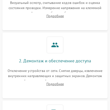
Визуальный осмотр, считывание кодов ошибок и оценка
состояния проводки. Измерение напряжения на клеммной
колодке. Анализ жалоб на проблемы с нагревом,
Подробнее
конвекцией, панелью управления или блокировкой дверцы.
2. Демонтаж и обеспечение доступа
Отключение устройства от сети. Снятие дверцы, извлечение
внутренних направляющих и защитных экранов. Демонтаж
задней или верхней панели для прямого доступа к
Подробнее
нагревательным элементам, плате и вентиляторам.