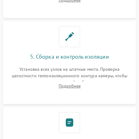
Подробнее
выгоревших реле, восстановление контактов и замена
уплотнителя.
5. Сборка и контроль изоляции
Установка всех узлов на штатные места. Проверка
целостности теплоизоляционного контура камеры, чтобы
исключить перегрев кухонной мебели и потерю тепла.
Подробнее
Надежная фиксация клемм и сборка корпуса шкафа.