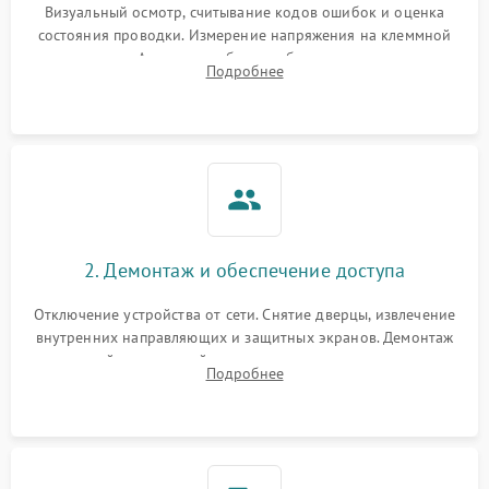
Визуальный осмотр, считывание кодов ошибок и оценка
состояния проводки. Измерение напряжения на клеммной
колодке. Анализ жалоб на проблемы с нагревом,
Подробнее
конвекцией, панелью управления или блокировкой дверцы.
2. Демонтаж и обеспечение доступа
Отключение устройства от сети. Снятие дверцы, извлечение
внутренних направляющих и защитных экранов. Демонтаж
задней или верхней панели для прямого доступа к
Подробнее
нагревательным элементам, плате и вентиляторам.