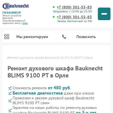
+7 (800) 301-55-83
Ежедневно, с 10:00 до 20:00
FIX-BAUKNECHT
Ремонт устройств
+7 (800) 301-55-83
Bauknecht
Звонок бесплатный по РФ
Специализированный
cервисный центр г.
Орёл
Мы ремонтируем
Позвонить
 Орле
Ремонт духового шкафа Bauknecht BLIMS 9100 PT в Орле
Ремонт духового шкафа Bauknecht
BLIMS 9100 PT в Орле
от 480 руб.
Стоимость ремонта
Ремонт варочных панелей Bauknecht
Ремонт посудомоечных машин Bauknecht
Ремонт холодильников Bauknecht
Ремонт микроволновых печей Bauknecht
Ремонт стиральных машин Bauknecht
Бесплатная диагностика
даже при отказе
Привезем и увезем духовой шкаф Bauknecht
BLIMS 9100 PT сами
Гарантия на наши работы по ремонту духовых
до 3-х лет
шкафов Bauknecht BLIMS 9100 PT